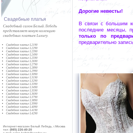
Дорогие невесты!
Cвадебные платья
В связи с большим к
Cвадебный салон Белый Лебедь
последние месяцы, п
представляет новую колекцию
только по предвар
свадебных платьев Luxury.
предварительно запис
Свадебное платье L2190
Свадебное платье L2290
Свадебное платье L2390
Свадебное платье L2490
Свадебное платье L2590
Свадебное платье L2690
Свадебное платье L2790
Свадебное платье L2890
Свадебное платье L2990
Свадебное платье L3090
Свадебное платье L3190
Свадебное платье L3290
Свадебное платье L3390
Свадебное платье L3490
Свадебное платье L3590
Свадебное платье L3690
Свадебное платье L3790
Свадебное платье L3890
Свадебное платье L3990
Свадебное платье L4090
Свадебное платье L4190
Свадебное платье L4290
Интернет-магазин Белый Лебедь, г.Москва
тел:
(985) 226-40-20
e-mail: salon-belleb@yandex.ru;