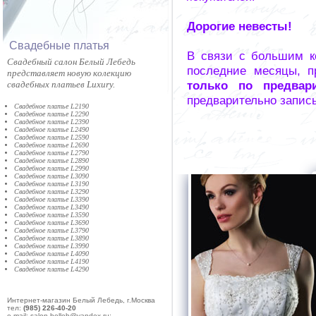
Дорогие невесты!
Cвадебные платья
В связи с большим к
Cвадебный салон Белый Лебедь
последние месяцы, п
представляет новую колекцию
только по предвар
свадебных платьев Luxury.
предварительно запис
Свадебное платье L2190
Свадебное платье L2290
Свадебное платье L2390
Свадебное платье L2490
Свадебное платье L2590
Свадебное платье L2690
Свадебное платье L2790
Свадебное платье L2890
Свадебное платье L2990
Свадебное платье L3090
Свадебное платье L3190
Свадебное платье L3290
Свадебное платье L3390
Свадебное платье L3490
Свадебное платье L3590
Свадебное платье L3690
Свадебное платье L3790
Свадебное платье L3890
Свадебное платье L3990
Свадебное платье L4090
Свадебное платье L4190
Свадебное платье L4290
Интернет-магазин Белый Лебедь, г.Москва
тел:
(985) 226-40-20
e-mail: salon-belleb@yandex.ru;