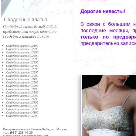
Дорогие невесты!
Cвадебные платья
В связи с большим к
Cвадебный салон Белый Лебедь
последние месяцы, п
представляет новую колекцию
только по предвар
свадебных платьев Luxury.
предварительно запис
Свадебное платье L2190
Свадебное платье L2290
Свадебное платье L2390
Свадебное платье L2490
Свадебное платье L2590
Свадебное платье L2690
Свадебное платье L2790
Свадебное платье L2890
Свадебное платье L2990
Свадебное платье L3090
Свадебное платье L3190
Свадебное платье L3290
Свадебное платье L3390
Свадебное платье L3490
Свадебное платье L3590
Свадебное платье L3690
Свадебное платье L3790
Свадебное платье L3890
Свадебное платье L3990
Свадебное платье L4090
Свадебное платье L4190
Свадебное платье L4290
Интернет-магазин Белый Лебедь, г.Москва
тел:
(985) 226-40-20
e-mail: salon-belleb@yandex.ru;