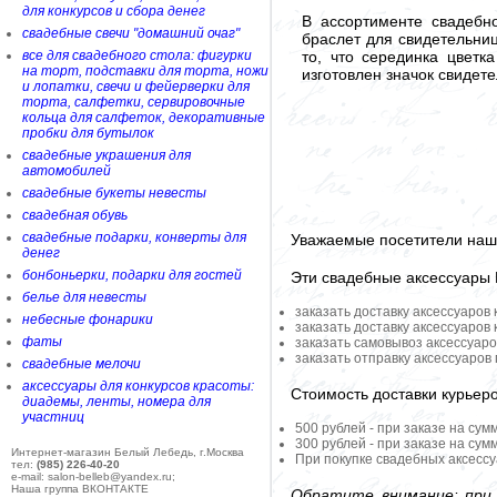
для конкурсов и сбора денег
В ассортименте свадебн
свадебные свечи "домашний очаг"
браслет для свидетельниц
то, что серединка цветка
все для свадебного стола: фигурки
на торт, подставки для торта, ножи
изготовлен значок свидете
и лопатки, свечи и фейерверки для
торта, салфетки, сервировочные
кольца для салфеток, декоративные
пробки для бутылок
свадебные украшения для
автомобилей
свадебные букеты невесты
свадебная обувь
свадебные подарки, конверты для
Уважаемые посетители наше
денег
бонбоньерки, подарки для гостей
Эти свадебные аксессуары
белье для невесты
заказать доставку аксессуаров
небесные фонарики
заказать доставку аксессуаров
фаты
заказать самовывоз аксессуаро
заказать отправку аксессуаров
свадебные мелочи
аксессуары для конкурсов красоты:
Стоимость доставки курьер
диадемы, ленты, номера для
участниц
500 рублей - при заказе на сум
300 рублей - при заказе на сум
Интернет-магазин Белый Лебедь, г.Москва
При покупке свадебных аксессу
тел:
(985) 226-40-20
e-mail: salon-belleb@yandex.ru;
Наша группа ВКОНТАКТЕ
Обратите внимание: при 