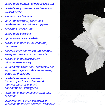
свадебные бокалы для новобрачных
свадебные украшения на бокалы и
шампанское
наклейки на бутылки
книги пожеланий, папки для
свидетельства о браке и ручки
песочная церемония
свадебные замочки
приглашения на свадьбу
свадебные наказы, пожелания,
дипломы
рассадочные карточки для гостей,
номера столов, листы рассадки
свадебные подушечки для
обручальных колец
конфетти, хлопушки, лепестки роз,
корзинки и кулечки для лепестков,
мешочки для зерна
свадебные ленты, значки и
бутоньерки для свидетелей,
родственников, гостей,
победителей конкурсов
свадебные и венчальные рушники,
солонки
сундучки для денег, свадебные
копилки, ползунки, коляски, подносы