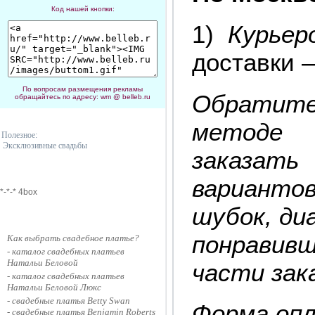
Код нашей кнопки:
1)
Курьер
доставки –
По вопросам размещения рекламы
Обратите
обращайтесь по адресу: wm @ belleb.ru
методе
Полезное:
Эксклюзивные свадьбы
заказат
вариант
*-*-* 4box
шубок, диа
понравив
Как выбрать свадебное платье?
- каталог
свадебных платьев
Натальи Беловой
части зак
- каталог
свадебных платьев
Натальи Белoвой Люкс
- свадебные платья Betty Swan
Форма опл
- свадебные платья Benjamin Roberts