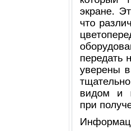
экране. Э
что разли
цветопер
оборудов
передать 
уверены в
тщательн
видом и 
при получ
Информац