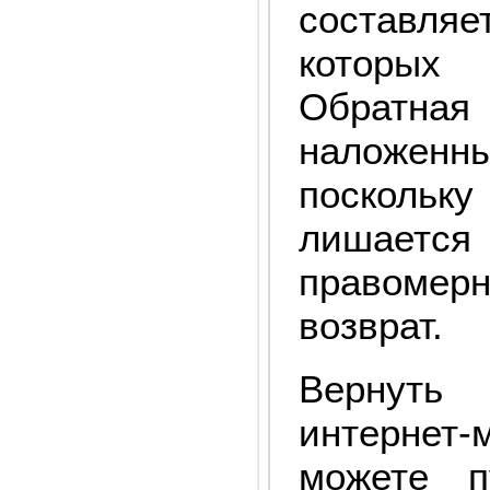
составляе
которых
Обратн
наложенн
поскольку
лишает
правомер
возврат.
Вернуть
интернет
можете п