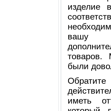
изделие 
соответс
необходи
вашу 
дополните
товаров.
были дово
Обрат
действит
иметь от
который 