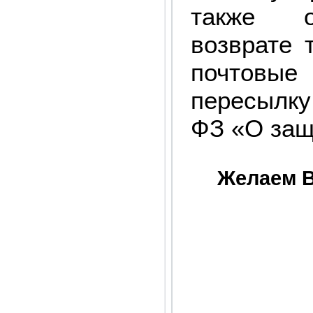
также о
возврате 
почтовы
пересылку
ФЗ «О защ
Желаем В