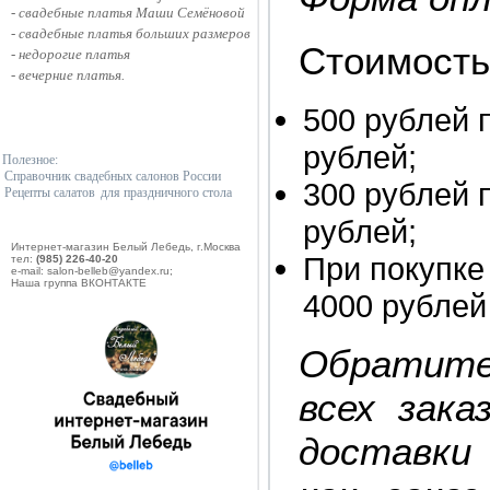
- свадебные платья Маши Семёновой
-
свадебные платья больших размеров
Стоимость
-
недорогие платья
-
вечерние платья
.
500 рублей 
рублей;
Полезное:
Справочник свадебных салонов России
300 рублей 
Рецепты салатов
для праздничного стола
рублей;
Интернет-магазин Белый Лебедь, г.Москва
При покупке
тел:
(985) 226-40-20
e-mail: salon-belleb@yandex.ru;
Наша группа ВКОНТАКТЕ
4000 рублей
Обратите
всех зак
доставки