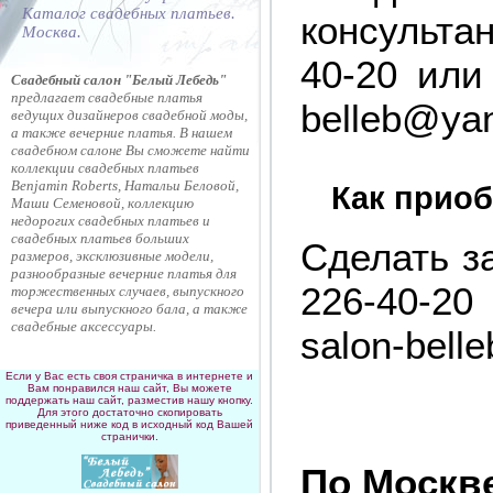
Каталог свадебных платьев.
консульта
Москва.
40-20 или
Свадебный салон
"Белый Лебедь"
предлагает свадебные платья
belleb@ya
ведущих дизайнеров свадебной моды,
а также вечерние платья.
В нашем
свадебном салоне
Вы сможете найти
коллекции свадебных платьев
Benjamin Roberts, Натальи Беловой,
Как приоб
Маши Семеновой, коллекцию
недорогих свадебных платьев и
свадебных платьев больших
Сделать з
размеров, эксклюзивные модели,
разнообразные вечерние платья для
226-40-2
торжественных случаев, выпускного
вечера или выпускного бала, а также
свадебные аксессуары.
salon-bell
Если у Вас есть своя страничка в интернете и
Вам понравился наш сайт, Вы можете
поддержать наш сайт, разместив нашу кнопку.
Для этого достаточно скопировать
приведенный ниже код в исходный код Вашей
странички.
По Москв