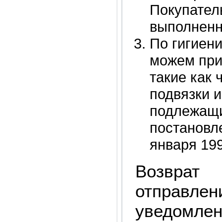
Покупатель
выполненно
По гигиен
можем при
такие как 
подвязки и
подлежащи
постановл
января 199
Возврат
отправле
уведомл