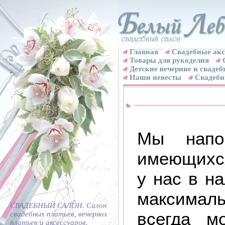
Главная
Свадебные акс
Товары для рукоделия
Детские вечерние и свадеб
Наши невесты
Свадебн
Мы напо
имеющихс
у нас в н
максимал
СВАДЕБНЫЙ САЛОН. Салон
всегда м
свадебных платьев, вечерних
платьев и аксессуаров.