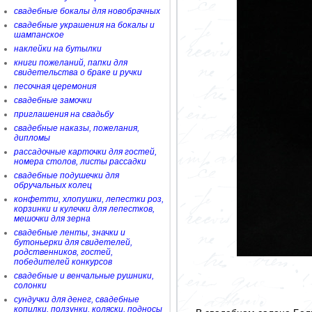
свадебные бокалы для новобрачных
свадебные украшения на бокалы и
шампанское
наклейки на бутылки
книги пожеланий, папки для
свидетельства о браке и ручки
песочная церемония
свадебные замочки
приглашения на свадьбу
свадебные наказы, пожелания,
дипломы
рассадочные карточки для гостей,
номера столов, листы рассадки
свадебные подушечки для
обручальных колец
конфетти, хлопушки, лепестки роз,
корзинки и кулечки для лепестков,
мешочки для зерна
свадебные ленты, значки и
бутоньерки для свидетелей,
родственников, гостей,
победителей конкурсов
свадебные и венчальные рушники,
солонки
сундучки для денег, свадебные
копилки, ползунки, коляски, подносы