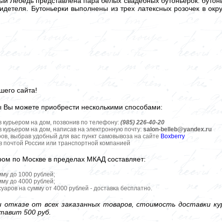
ый Лебедь представлена пара белых свадебных бутоньерок: бутонь
видетеля. Бутоньерки выполнены из трех латексных розочек в ок
шего сайта!
ы Вы можете приобрести несколькими способами:
в курьером на дом, позвонив по телефону:
(985) 226-40-20
в курьером на дом, написав на электронную почту:
salon-belleb@yandex.ru
ров, выбрав удобный для вас пункт самовывоза на сайте
Boxberry
ов почтой России или транспортной компанией
ром по Москве в пределах МКАД составляет:
мму до 1000 рублей;
мму до 4000 рублей;
уаров на сумму от 4000 рублей - доставка бесплатно.
 отказе от всех заказанных товаров, стоимость доставки кур
тавит 500 руб.