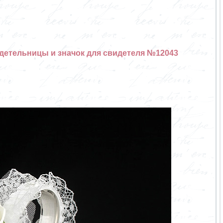
идетельницы и значок для свидетеля №12043