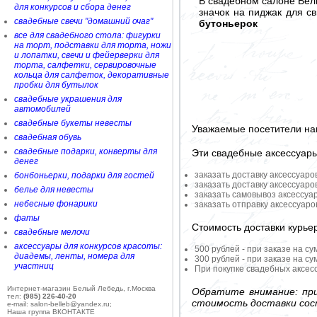
В свадебном салоне Бел
для конкурсов и сбора денег
значок на пиджак для с
свадебные свечи "домашний очаг"
бутоньерок
все для свадебного стола: фигурки
на торт, подставки для торта, ножи
и лопатки, свечи и фейерверки для
торта, салфетки, сервировочные
кольца для салфеток, декоративные
пробки для бутылок
свадебные украшения для
автомобилей
свадебные букеты невесты
Уважаемые посетители на
свадебная обувь
свадебные подарки, конверты для
Эти свадебные аксессуар
денег
заказать доставку аксессуаро
бонбоньерки, подарки для гостей
заказать доставку аксессуаро
белье для невесты
заказать самовывоз аксессуа
небесные фонарики
заказать отправку аксессуар
фаты
Стоимость доставки курье
свадебные мелочи
аксессуары для конкурсов красоты:
500 рублей - при заказе на су
диадемы, ленты, номера для
300 рублей - при заказе на су
участниц
При покупке свадебных аксесс
Интернет-магазин Белый Лебедь, г.Москва
Обратите внимание: при
тел:
(985) 226-40-20
стоимость доставки сос
e-mail: salon-belleb@yandex.ru;
Наша группа ВКОНТАКТЕ