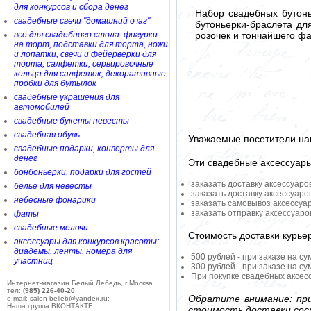
для конкурсов и сбора денег
Набор свадебных бутонь
свадебные свечи "домашний очаг"
бутоньерки-браслета дл
розочек и тончайшего ф
все для свадебного стола: фигурки
на торт, подставки для торта, ножи
и лопатки, свечи и фейерверки для
торта, салфетки, сервировочные
кольца для салфеток, декоративные
пробки для бутылок
свадебные украшения для
автомобилей
свадебные букеты невесты
свадебная обувь
Уважаемые посетители на
свадебные подарки, конверты для
денег
Эти свадебные аксессуар
бонбоньерки, подарки для гостей
заказать доставку аксессуаро
белье для невесты
заказать доставку аксессуаро
небесные фонарики
заказать самовывоз аксессуа
заказать отправку аксессуар
фаты
свадебные мелочи
Стоимость доставки курье
аксессуары для конкурсов красоты:
диадемы, ленты, номера для
500 рублей - при заказе на су
участниц
300 рублей - при заказе на су
При покупке свадебных аксесс
Интернет-магазин Белый Лебедь, г.Москва
тел:
(985) 226-40-20
Обратите внимание: при
e-mail: salon-belleb@yandex.ru;
Наша группа ВКОНТАКТЕ
стоимость доставки сос