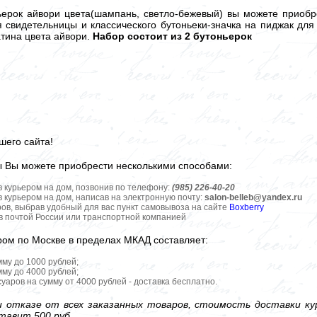
ерок айвори цвета(шампань, светло-бежевый) вы можете приобр
я свидетельницы и классического бутоньеки-значка на пиджак дл
атина цвета айвори.
Набор состоит из 2 бутоньерок
шего сайта!
ы Вы можете приобрести несколькими способами:
в курьером на дом, позвонив по телефону:
(985) 226-40-20
в курьером на дом, написав на электронную почту:
salon-belleb@yandex.ru
ров, выбрав удобный для вас пункт самовывоза на сайте
Boxberry
ов почтой России или транспортной компанией
ром по Москве в пределах МКАД составляет:
мму до 1000 рублей;
мму до 4000 рублей;
уаров на сумму от 4000 рублей - доставка бесплатно.
 отказе от всех заказанных товаров, стоимость доставки кур
тавит 500 руб.