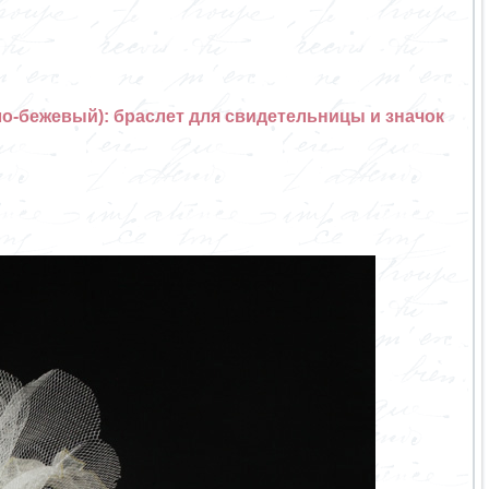
ло-бежевый): браслет для свидетельницы и значок