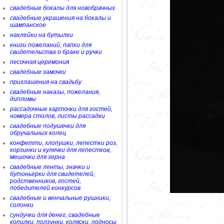
свадебные бокалы для новобрачных
свадебные украшения на бокалы и
шампанское
наклейки на бутылки
книги пожеланий, папки для
свидетельства о браке и ручки
песочная церемония
свадебные замочки
приглашения на свадьбу
свадебные наказы, пожелания,
дипломы
рассадочные карточки для гостей,
номера столов, листы рассадки
свадебные подушечки для
обручальных колец
конфетти, хлопушки, лепестки роз,
корзинки и кулечки для лепестков,
мешочки для зерна
свадебные ленты, значки и
бутоньерки для свидетелей,
родственников, гостей,
победителей конкурсов
свадебные и венчальные рушники,
солонки
сундучки для денег, свадебные
копилки, ползунки, коляски, подносы