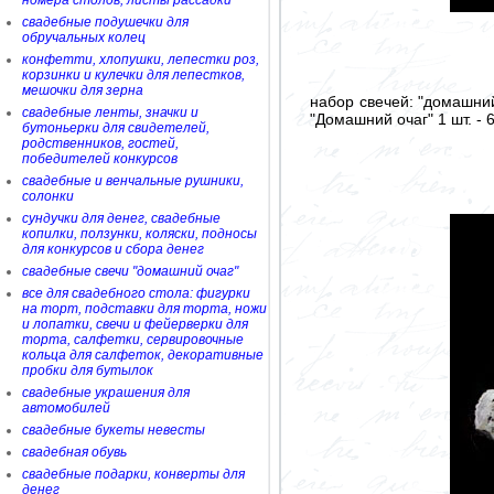
номера столов, листы рассадки
свадебные подушечки для
обручальных колец
конфетти, хлопушки, лепестки роз,
корзинки и кулечки для лепестков,
мешочки для зерна
набор свечей: "домашний
свадебные ленты, значки и
"Домашний очаг" 1 шт. - 
бутоньерки для свидетелей,
родственников, гостей,
победителей конкурсов
свадебные и венчальные рушники,
солонки
сундучки для денег, свадебные
копилки, ползунки, коляски, подносы
для конкурсов и сбора денег
свадебные свечи "домашний очаг"
все для свадебного стола: фигурки
на торт, подставки для торта, ножи
и лопатки, свечи и фейерверки для
торта, салфетки, сервировочные
кольца для салфеток, декоративные
пробки для бутылок
свадебные украшения для
автомобилей
свадебные букеты невесты
свадебная обувь
свадебные подарки, конверты для
денег