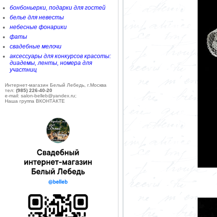
бонбоньерки, подарки для гостей
белье для невесты
небесные фонарики
фаты
свадебные мелочи
аксессуары для конкурсов красоты:
диадемы, ленты, номера для
участниц
Интернет-магазин Белый Лебедь, г.Москва
тел:
(985) 226-40-20
e-mail: salon-belleb@yandex.ru;
Наша группа ВКОНТАКТЕ