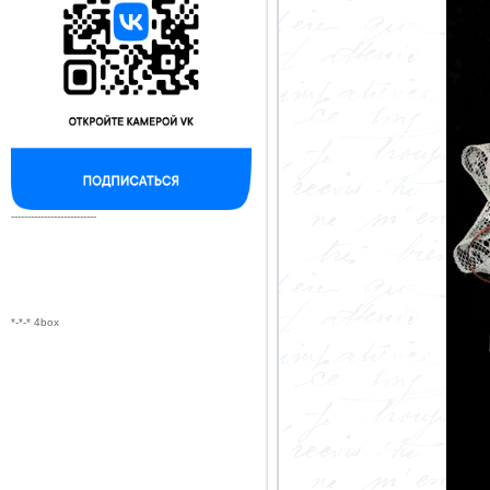
--------------------------
*-*-* 4box