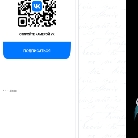
--------------------------
*-*-* 4box