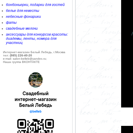
бонбоньерки, подарки для гостей
белье для невесты
небесные фонарики
фаты
свадебные мелочи
аксессуары для конкурсов красоты:
диадемы, ленты, номера для
участниц
Интернет-магазин Белый Лебедь, г.Москва
тел:
(985) 226-40-20
e-mail: salon-belleb@yandex.ru;
Наша группа ВКОНТАКТЕ