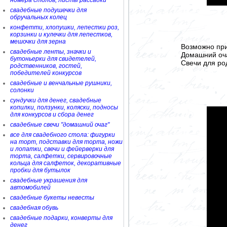
номера столов, листы рассадки
свадебные подушечки для
обручальных колец
конфетти, хлопушки, лепестки роз,
корзинки и кулечки для лепестков,
мешочки для зерна
Возможно при
свадебные ленты, значки и
Домашний очаг
бутоньерки для свидетелей,
Свечи для род
родственников, гостей,
победителей конкурсов
свадебные и венчальные рушники,
солонки
сундучки для денег, свадебные
копилки, ползунки, коляски, подносы
для конкурсов и сбора денег
свадебные свечи "домашний очаг"
все для свадебного стола: фигурки
на торт, подставки для торта, ножи
и лопатки, свечи и фейерверки для
торта, салфетки, сервировочные
кольца для салфеток, декоративные
пробки для бутылок
свадебные украшения для
автомобилей
свадебные букеты невесты
свадебная обувь
свадебные подарки, конверты для
денег