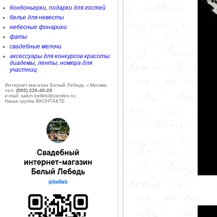
бонбоньерки, подарки для гостей
белье для невесты
небесные фонарики
фаты
свадебные мелочи
аксессуары для конкурсов красоты:
диадемы, ленты, номера для
участниц
Интернет-магазин Белый Лебедь, г.Москва
тел:
(985) 226-40-20
e-mail: salon-belleb@yandex.ru;
Наша группа ВКОНТАКТЕ