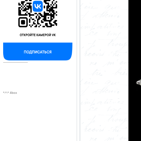
--------------------------
*-*-* 4box