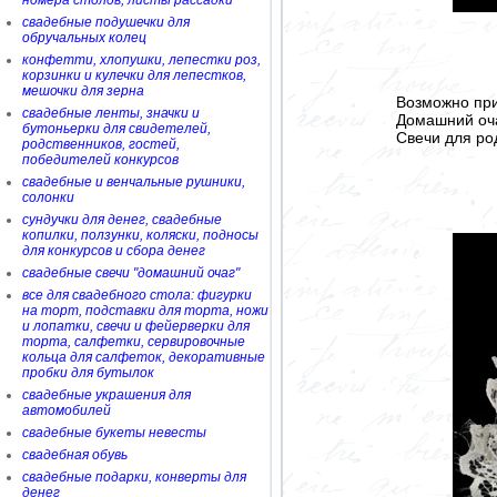
номера столов, листы рассадки
свадебные подушечки для
обручальных колец
конфетти, хлопушки, лепестки роз,
корзинки и кулечки для лепестков,
мешочки для зерна
Возможно при
свадебные ленты, значки и
Домашний очаг
бутоньерки для свидетелей,
Свечи для род
родственников, гостей,
победителей конкурсов
свадебные и венчальные рушники,
солонки
сундучки для денег, свадебные
копилки, ползунки, коляски, подносы
для конкурсов и сбора денег
свадебные свечи "домашний очаг"
все для свадебного стола: фигурки
на торт, подставки для торта, ножи
и лопатки, свечи и фейерверки для
торта, салфетки, сервировочные
кольца для салфеток, декоративные
пробки для бутылок
свадебные украшения для
автомобилей
свадебные букеты невесты
свадебная обувь
свадебные подарки, конверты для
денег