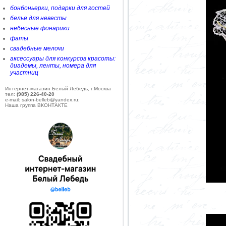
бонбоньерки, подарки для гостей
белье для невесты
небесные фонарики
фаты
свадебные мелочи
аксессуары для конкурсов красоты:
диадемы, ленты, номера для
участниц
Интернет-магазин Белый Лебедь, г.Москва
тел:
(985) 226-40-20
e-mail: salon-belleb@yandex.ru;
Наша группа ВКОНТАКТЕ