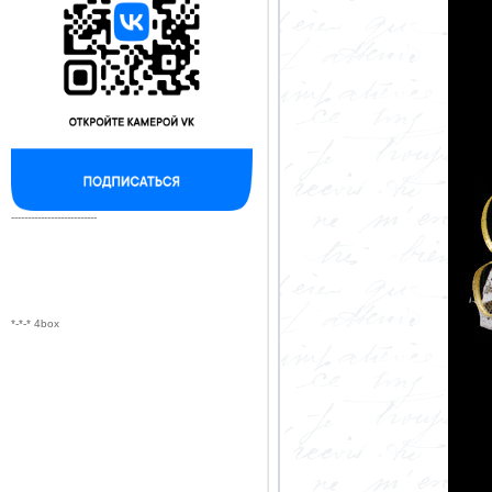
--------------------------
*-*-* 4box