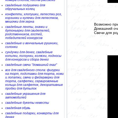
номера столов, листы рассадки
свадебные подушечки для
обручальных колец
конфетти, хлопушки, лепестки роз,
корзинки и кулечки для лепестков,
мешочки для зерна
Возможно при
свадебные ленты, значки и
Домашний очаг
бутоньерки для свидетелей,
Свечи для род
родственников, гостей,
победителей конкурсов
свадебные и венчальные рушники,
солонки
сундучки для денег, свадебные
копилки, ползунки, коляски, подносы
для конкурсов и сбора денег
свадебные свечи "домашний очаг"
все для свадебного стола: фигурки
на торт, подставки для торта, ножи
и лопатки, свечи и фейерверки для
торта, салфетки, сервировочные
кольца для салфеток, декоративные
пробки для бутылок
свадебные украшения для
автомобилей
свадебные букеты невесты
свадебная обувь
свадебные подарки, конверты для
денег