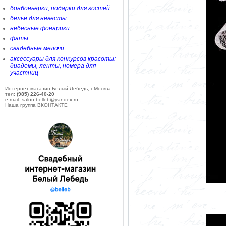
бонбоньерки, подарки для гостей
белье для невесты
небесные фонарики
фаты
свадебные мелочи
аксессуары для конкурсов красоты:
диадемы, ленты, номера для
участниц
Интернет-магазин Белый Лебедь, г.Москва
тел:
(985) 226-40-20
e-mail: salon-belleb@yandex.ru;
Наша группа ВКОНТАКТЕ