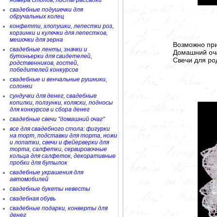
номера столов, листы рассадки
свадебные подушечки для
обручальных колец
конфетти, хлопушки, лепестки роз,
корзинки и кулечки для лепестков,
мешочки для зерна
Возможно при
свадебные ленты, значки и
Домашний очаг
бутоньерки для свидетелей,
Свечи для род
родственников, гостей,
победителей конкурсов
свадебные и венчальные рушники,
солонки
сундучки для денег, свадебные
копилки, ползунки, коляски, подносы
для конкурсов и сбора денег
свадебные свечи "домашний очаг"
все для свадебного стола: фигурки
на торт, подставки для торта, ножи
и лопатки, свечи и фейерверки для
торта, салфетки, сервировочные
кольца для салфеток, декоративные
пробки для бутылок
свадебные украшения для
автомобилей
свадебные букеты невесты
свадебная обувь
свадебные подарки, конверты для
денег