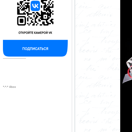
--------------------------
*-*-* 4box