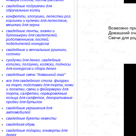
номера столов, листы рассадки
свадебные подушечки для
обручальных колец
конфетти, хлопушки, лепестки роз,
корзинки и кулечки для лепестков,
мешочки для зерна
Возможно при
свадебные ленты, значки и
Домашний очаг
бутоньерки для свидетелей,
Свечи для род
родственников, гостей,
победителей конкурсов
свадебные и венчальные рушники,
солонки
сундучки для денег, свадебные
копилки, ползунки, коляски, подносы
для конкурсов и сбора денег
свадебные свечи "домашний очаг"
все для свадебного стола: фигурки
на торт, подставки для торта, ножи
и лопатки, свечи и фейерверки для
торта, салфетки, сервировочные
кольца для салфеток, декоративные
пробки для бутылок
свадебные украшения для
автомобилей
свадебные букеты невесты
свадебная обувь
свадебные подарки, конверты для
денег