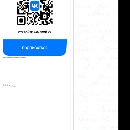
--------------------------
*-*-* 4box