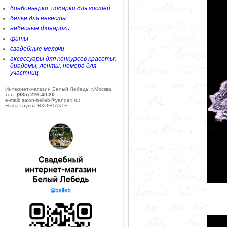
бонбоньерки, подарки для гостей
белье для невесты
небесные фонарики
фаты
свадебные мелочи
аксессуары для конкурсов красоты:
диадемы, ленты, номера для
участниц
Интернет-магазин Белый Лебедь, г.Москва
тел:
(985) 226-40-20
e-mail: salon-belleb@yandex.ru;
Наша группа ВКОНТАКТЕ