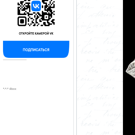
--------------------------
*-*-* 4box