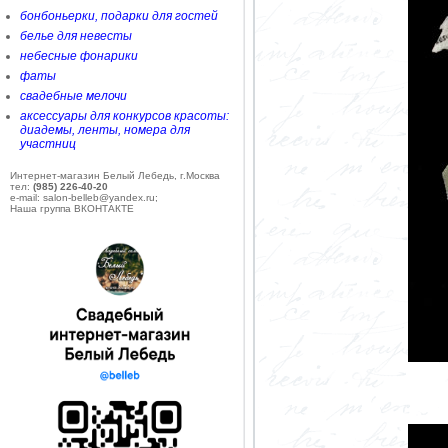
бонбоньерки, подарки для гостей
белье для невесты
небесные фонарики
фаты
свадебные мелочи
аксессуары для конкурсов красоты:
диадемы, ленты, номера для
участниц
Интернет-магазин Белый Лебедь, г.Москва
тел:
(985) 226-40-20
e-mail: salon-belleb@yandex.ru;
Наша группа ВКОНТАКТЕ