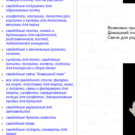
номера столов, листы рассадки
свадебные подушечки для
обручальных колец
конфетти, хлопушки, лепестки роз,
корзинки и кулечки для лепестков,
мешочки для зерна
Возможно при
свадебные ленты, значки и
Домашний очаг
бутоньерки для свидетелей,
Свечи для род
родственников, гостей,
победителей конкурсов
свадебные и венчальные рушники,
солонки
сундучки для денег, свадебные
копилки, ползунки, коляски, подносы
для конкурсов и сбора денег
свадебные свечи "домашний очаг"
все для свадебного стола: фигурки
на торт, подставки для торта, ножи
и лопатки, свечи и фейерверки для
торта, салфетки, сервировочные
кольца для салфеток, декоративные
пробки для бутылок
свадебные украшения для
автомобилей
свадебные букеты невесты
свадебная обувь
свадебные подарки, конверты для
денег