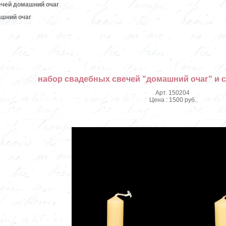
ечей домашний очаг
ашний очаг
набор свадебных свечей "домашний очаг" и 
Арт. 150204
Цена : 1500 руб.