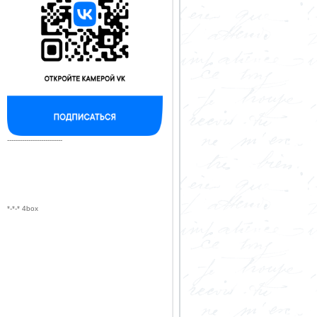
--------------------------
*-*-* 4box