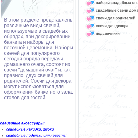
наборы свадебных св
свадебные свечи дом
свечи для родителей
В этом разделе представлены
различные виды свечей,
свечи для декора
используемые в свадебных
подсвечники
обрядах, при декорировании
банкета и наборы для
песочной церемонии. Наборы
свечей для популярного
сегодня обряда передачи
домашнего очага, состоят из
свечи "домашний очаг" и, как
правило, двух свечей для
родителей. Свечи для декора
могут использоваться для
оформления банкетного зала,
столов для гостей.
свадебные аксессуары:
свадебные накидки, шубки
свадебные подвязки для невесты