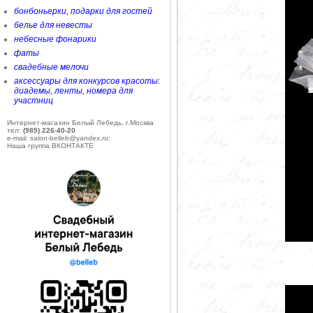
бонбоньерки, подарки для гостей
белье для невесты
небесные фонарики
фаты
свадебные мелочи
аксессуары для конкурсов красоты:
диадемы, ленты, номера для
участниц
Интернет-магазин Белый Лебедь, г.Москва
тел:
(985) 226-40-20
e-mail: salon-belleb@yandex.ru;
Наша группа ВКОНТАКТЕ