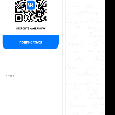
--------------------------
*-*-* 4box