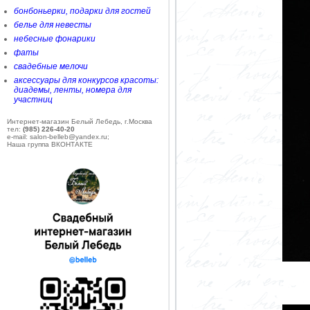
бонбоньерки, подарки для гостей
белье для невесты
небесные фонарики
фаты
свадебные мелочи
аксессуары для конкурсов красоты:
диадемы, ленты, номера для
участниц
Интернет-магазин Белый Лебедь, г.Москва
тел:
(985) 226-40-20
e-mail: salon-belleb@yandex.ru;
Наша группа ВКОНТАКТЕ