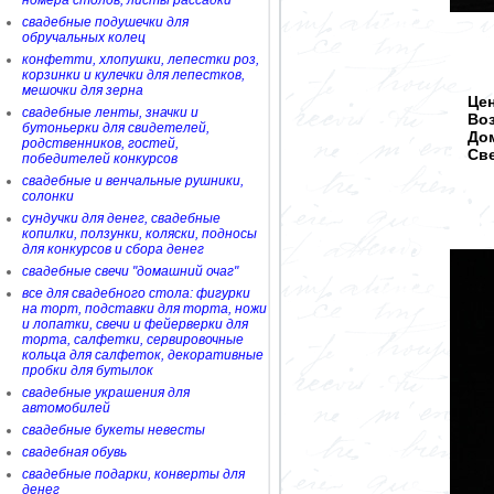
номера столов, листы рассадки
свадебные подушечки для
обручальных колец
конфетти, хлопушки, лепестки роз,
корзинки и кулечки для лепестков,
мешочки для зерна
Цен
свадебные ленты, значки и
Во
бутоньерки для свидетелей,
Дом
родственников, гостей,
Све
победителей конкурсов
свадебные и венчальные рушники,
солонки
сундучки для денег, свадебные
копилки, ползунки, коляски, подносы
для конкурсов и сбора денег
свадебные свечи "домашний очаг"
все для свадебного стола: фигурки
на торт, подставки для торта, ножи
и лопатки, свечи и фейерверки для
торта, салфетки, сервировочные
кольца для салфеток, декоративные
пробки для бутылок
свадебные украшения для
автомобилей
свадебные букеты невесты
свадебная обувь
свадебные подарки, конверты для
денег