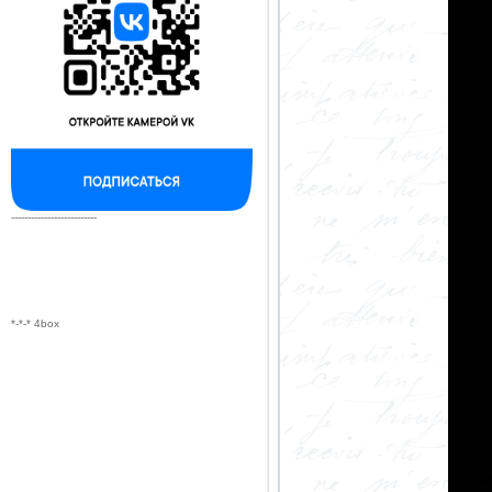
--------------------------
*-*-* 4box