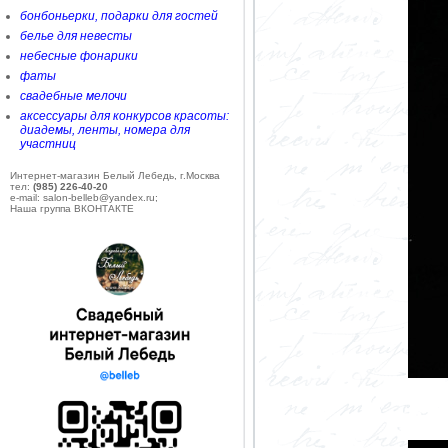
бонбоньерки, подарки для гостей
белье для невесты
небесные фонарики
фаты
свадебные мелочи
аксессуары для конкурсов красоты:
диадемы, ленты, номера для
участниц
Интернет-магазин Белый Лебедь, г.Москва
тел:
(985) 226-40-20
e-mail: salon-belleb@yandex.ru;
Наша группа ВКОНТАКТЕ