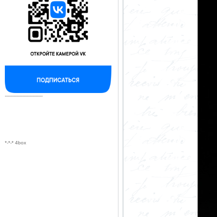
--------------------------
*-*-* 4box