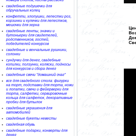
номера столов, листы рассадки
свадебные подушечки для
обручальных колец
конфетти, хлопушки, лепестки роз,
корзинки и кулечки для лепестков,
мешочки для зерна
Цен
свадебные ленты, значки и
Во
бутоньерки для свидетелей,
Дом
родственников, гостей,
Све
победителей конкурсов
свадебные и венчальные рушники,
солонки
сундучки для денег, свадебные
копилки, ползунки, коляски, подносы
для конкурсов и сбора денег
свадебные свечи "домашний очаг"
все для свадебного стола: фигурки
на торт, подставки для торта, ножи
и лопатки, свечи и фейерверки для
торта, салфетки, сервировочные
кольца для салфеток, декоративные
пробки для бутылок
свадебные украшения для
автомобилей
свадебные букеты невесты
свадебная обувь
свадебные подарки, конверты для
денег