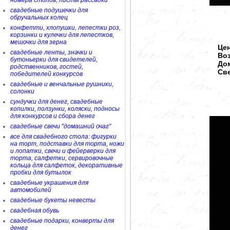
номера столов, листы рассадки
свадебные подушечки для
обручальных колец
конфетти, хлопушки, лепестки роз,
корзинки и кулечки для лепестков,
мешочки для зерна
Цен
свадебные ленты, значки и
Во
бутоньерки для свидетелей,
Дом
родственников, гостей,
Све
победителей конкурсов
свадебные и венчальные рушники,
солонки
сундучки для денег, свадебные
копилки, ползунки, коляски, подносы
для конкурсов и сбора денег
свадебные свечи "домашний очаг"
все для свадебного стола: фигурки
на торт, подставки для торта, ножи
и лопатки, свечи и фейерверки для
торта, салфетки, сервировочные
кольца для салфеток, декоративные
пробки для бутылок
свадебные украшения для
автомобилей
свадебные букеты невесты
свадебная обувь
свадебные подарки, конверты для
денег