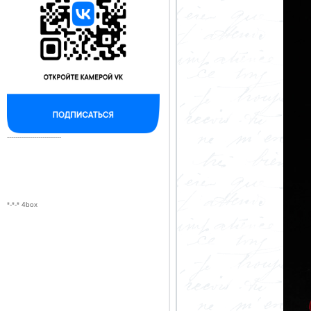
--------------------------
*-*-* 4box