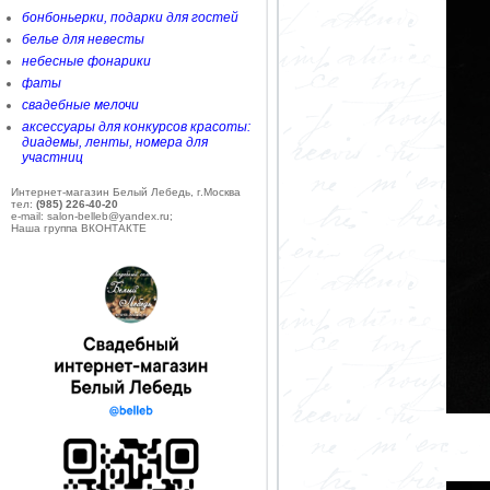
бонбоньерки, подарки для гостей
белье для невесты
небесные фонарики
фаты
свадебные мелочи
аксессуары для конкурсов красоты:
диадемы, ленты, номера для
участниц
Интернет-магазин Белый Лебедь, г.Москва
тел:
(985) 226-40-20
e-mail: salon-belleb@yandex.ru;
Наша группа ВКОНТАКТЕ