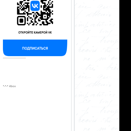
--------------------------
*-*-* 4box