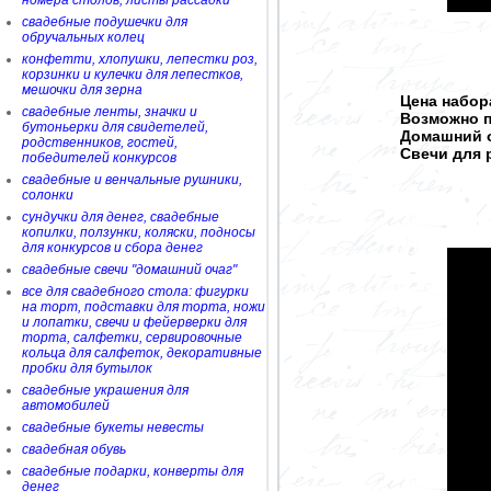
номера столов, листы рассадки
свадебные подушечки для
обручальных колец
конфетти, хлопушки, лепестки роз,
корзинки и кулечки для лепестков,
мешочки для зерна
Цена набора
свадебные ленты, значки и
Возможно п
бутоньерки для свидетелей,
Домашний оч
родственников, гостей,
Свечи для р
победителей конкурсов
свадебные и венчальные рушники,
солонки
сундучки для денег, свадебные
копилки, ползунки, коляски, подносы
для конкурсов и сбора денег
свадебные свечи "домашний очаг"
все для свадебного стола: фигурки
на торт, подставки для торта, ножи
и лопатки, свечи и фейерверки для
торта, салфетки, сервировочные
кольца для салфеток, декоративные
пробки для бутылок
свадебные украшения для
автомобилей
свадебные букеты невесты
свадебная обувь
свадебные подарки, конверты для
денег