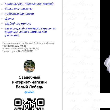
бонбоньерки, подарки для гостей
белье для невесты
небесные фонарики
фаты
свадебные мелочи
аксессуары для конкурсов красоты:
диадемы, ленты, номера для
участниц
Интернет-магазин Белый Лебедь, г.Москва
тел:
(985) 226-40-20
e-mail: salon-belleb@yandex.ru;
Наша группа ВКОНТАКТЕ