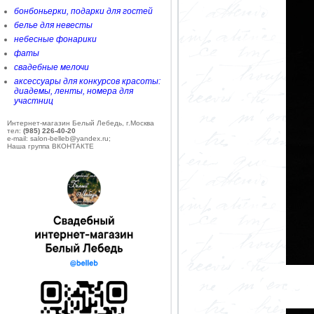
бонбоньерки, подарки для гостей
белье для невесты
небесные фонарики
фаты
свадебные мелочи
аксессуары для конкурсов красоты:
диадемы, ленты, номера для
участниц
Интернет-магазин Белый Лебедь, г.Москва
тел:
(985) 226-40-20
e-mail: salon-belleb@yandex.ru;
Наша группа ВКОНТАКТЕ