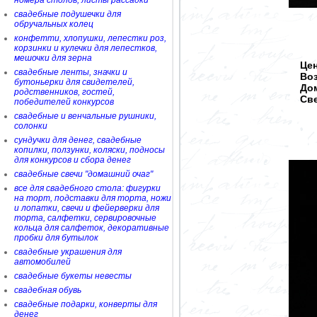
номера столов, листы рассадки
свадебные подушечки для
обручальных колец
конфетти, хлопушки, лепестки роз,
корзинки и кулечки для лепестков,
мешочки для зерна
Цен
свадебные ленты, значки и
Во
бутоньерки для свидетелей,
Дом
родственников, гостей,
Све
победителей конкурсов
свадебные и венчальные рушники,
солонки
сундучки для денег, свадебные
копилки, ползунки, коляски, подносы
для конкурсов и сбора денег
свадебные свечи "домашний очаг"
все для свадебного стола: фигурки
на торт, подставки для торта, ножи
и лопатки, свечи и фейерверки для
торта, салфетки, сервировочные
кольца для салфеток, декоративные
пробки для бутылок
свадебные украшения для
автомобилей
свадебные букеты невесты
свадебная обувь
свадебные подарки, конверты для
денег