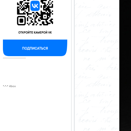
--------------------------
*-*-* 4box