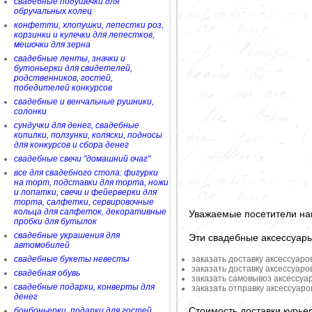
свадебные подушечки для
обручальных колец
конфетти, хлопушки, лепестки роз,
корзинки и кулечки для лепестков,
мешочки для зерна
свадебные ленты, значки и
бутоньерки для свидетелей,
родственников, гостей,
победителей конкурсов
свадебные и венчальные рушники,
солонки
сундучки для денег, свадебные
копилки, ползунки, коляски, подносы
для конкурсов и сбора денег
свадебные свечи "домашний очаг"
все для свадебного стола: фигурки
на торт, подставки для торта, ножи
и лопатки, свечи и фейерверки для
торта, салфетки, сервировочные
кольца для салфеток, декоративные
Уважаемые посетители на
пробки для бутылок
свадебные украшения для
Эти свадебные аксессуар
автомобилей
свадебные букеты невесты
заказать доставку аксессуаро
заказать доставку аксессуаро
свадебная обувь
заказать самовывоз аксессуа
свадебные подарки, конверты для
заказать отправку аксессуар
денег
Стоимость доставки курье
бонбоньерки, подарки для гостей