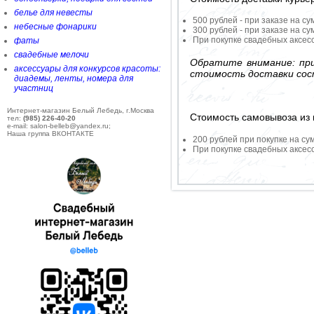
белье для невесты
500 рублей - при заказе на су
небесные фонарики
300 рублей - при заказе на су
При покупке свадебных аксесс
фаты
свадебные мелочи
Обратите внимание: при
аксессуары для конкурсов красоты:
стоимость доставки сос
диадемы, ленты, номера для
участниц
Интернет-магазин Белый Лебедь, г.Москва
Стоимость самовывоза из 
тел:
(985) 226-40-20
e-mail: salon-belleb@yandex.ru;
Наша группа ВКОНТАКТЕ
200 рублей при покупке на су
При покупке свадебных аксесс