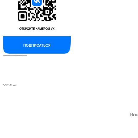
--------------------------
*-*-* 4box
Исп