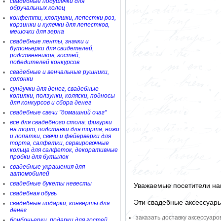
свадебные подушечки для
обручальных колец
конфетти, хлопушки, лепестки роз,
корзинки и кулечки для лепестков,
мешочки для зерна
свадебные ленты, значки и
бутоньерки для свидетелей,
родственников, гостей,
победителей конкурсов
свадебные и венчальные рушники,
солонки
сундучки для денег, свадебные
копилки, ползунки, коляски, подносы
для конкурсов и сбора денег
свадебные свечи "домашний очаг"
все для свадебного стола: фигурки
на торт, подставки для торта, ножи
и лопатки, свечи и фейерверки для
торта, салфетки, сервировочные
кольца для салфеток, декоративные
пробки для бутылок
свадебные украшения для
автомобилей
свадебные букеты невесты
Уважаемые посетители на
свадебная обувь
Эти свадебные аксессуар
свадебные подарки, конверты для
денег
заказать доставку аксессуаро
бонбоньерки, подарки для гостей