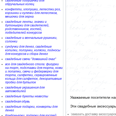
свадебные подушечки для
обручальных колец
конфетти, хлопушки, лепестки роз,
корзинки и кулечки для лепестков,
мешочки для зерна
свадебные ленты, значки и
бутоньерки для свидетелей,
родственников, гостей,
победителей конкурсов
свадебные и венчальные рушники,
солонки
сундучки для денег, свадебные
копилки, ползунки, коляски, подносы
для конкурсов и сбора денег
свадебные свечи "домашний очаг"
все для свадебного стола: фигурки
на торт, подставки для торта, ножи
и лопатки, свечи и фейерверки для
торта, салфетки, сервировочные
кольца для салфеток, декоративные
пробки для бутылок
свадебные украшения для
автомобилей
свадебные букеты невесты
Уважаемые посетители на
свадебная обувь
Эти свадебные аксессуар
свадебные подарки, конверты для
денег
заказать доставку аксессуаро
бонбоньерки, подарки для гостей