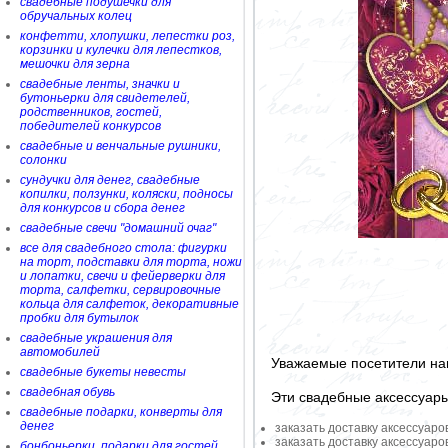
свадебные подушечки для
обручальных колец
конфетти, хлопушки, лепестки роз,
корзинки и кулечки для лепестков,
мешочки для зерна
свадебные ленты, значки и
бутоньерки для свидетелей,
родственников, гостей,
победителей конкурсов
свадебные и венчальные рушники,
солонки
сундучки для денег, свадебные
копилки, ползунки, коляски, подносы
для конкурсов и сбора денег
свадебные свечи "домашний очаг"
все для свадебного стола: фигурки
на торт, подставки для торта, ножи
и лопатки, свечи и фейерверки для
торта, салфетки, сервировочные
кольца для салфеток, декоративные
пробки для бутылок
свадебные украшения для
автомобилей
Уважаемые посетители на
свадебные букеты невесты
свадебная обувь
Эти свадебные аксессуар
свадебные подарки, конверты для
денег
заказать доставку аксессуаро
заказать доставку аксессуаро
бонбоньерки, подарки для гостей