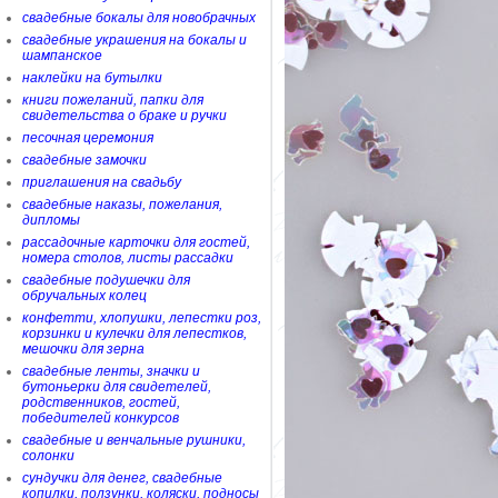
свадебные бокалы для новобрачных
свадебные украшения на бокалы и
шампанское
наклейки на бутылки
книги пожеланий, папки для
свидетельства о браке и ручки
песочная церемония
свадебные замочки
приглашения на свадьбу
свадебные наказы, пожелания,
дипломы
рассадочные карточки для гостей,
номера столов, листы рассадки
свадебные подушечки для
обручальных колец
конфетти, хлопушки, лепестки роз,
корзинки и кулечки для лепестков,
мешочки для зерна
свадебные ленты, значки и
бутоньерки для свидетелей,
родственников, гостей,
победителей конкурсов
свадебные и венчальные рушники,
солонки
сундучки для денег, свадебные
копилки, ползунки, коляски, подносы