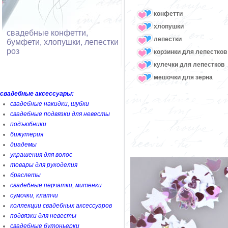
конфетти
хлопушки
свадебные конфетти,
лепестки
бумфети, хлопушки, лепестки
роз
корзинки для лепестков
кулечки для лепестков
мешочки для зерна
свадебные аксессуары:
свадебные накидки, шубки
свадебные подвязки для невесты
подъюбники
бижутерия
диадемы
украшения для волос
товары для рукоделия
браслеты
свадебные перчатки, митенки
сумочки, клатчи
коллекции свадебных аксессуаров
подвязки для невесты
свадебные бутоньерки