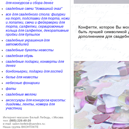
для конкурсов и сбора денег
свадебные свечи "домашний очаг"
все для свадебного стола: фигурки
на торт, подставки для торта, ножи
и лопатки, свечи и фейерверки для
торта, салфетки, сервировочные
Конфетти, которое Вы мо
кольца для салфеток, декоративные
быть лучшей символикой д
пробки для бутылок
дополнением для свадебно
свадебные украшения для
автомобилей
свадебные букеты невесты
свадебная обувь
свадебные подарки, конверты для
денег
бонбоньерки, подарки для гостей
белье для невесты
небесные фонарики
фаты
свадебные мелочи
аксессуары для конкурсов красоты:
диадемы, ленты, номера для
участниц
Интернет-магазин Белый Лебедь, г.Москва
тел:
(985) 226-40-20
e-mail: salon-belleb@yandex.ru;
Наша группа ВКОНТАКТЕ