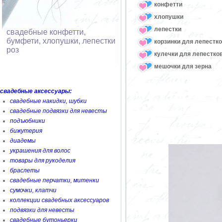
конфетти
хлопушки
лепестки
свадебные конфетти,
бумфети, хлопушки, лепестки
корзинки для лепестк
роз
кулечки для лепестко
мешочки для зерна
свадебные аксессуары:
свадебные накидки, шубки
свадебные подвязки для невесты
подъюбники
бижутерия
диадемы
украшения для волос
товары для рукоделия
браслеты
свадебные перчатки, митенки
сумочки, клатчи
коллекции свадебных аксессуаров
подвязки для невесты
свадебные бутоньерки