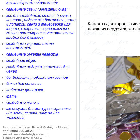
для конкурсов и сбора денег
свадебные свечи "домашний очаг"
все для свадебного стола: фигурки
на торт, подставки для торта, ножи
Конфетти, которое, в чи
и лопатки, свечи и фейерверки для
дождь из сердечек, коле
торта, салфетки, сервировочные
кольца для салфеток, декоративные
пробки для бутылок
свадебные украшения для
автомобилей
свадебные букеты невесты
свадебная обувь
свадебные подарки, конверты для
денег
бонбоньерки, подарки для гостей
белье для невесты
небесные фонарики
фаты
свадебные мелочи
аксессуары для конкурсов красоты:
диадемы, ленты, номера для
участниц
Интернет-магазин Белый Лебедь, г.Москва
тел:
(985) 226-40-20
e-mail: salon-belleb@yandex.ru;
Наша группа ВКОНТАКТЕ