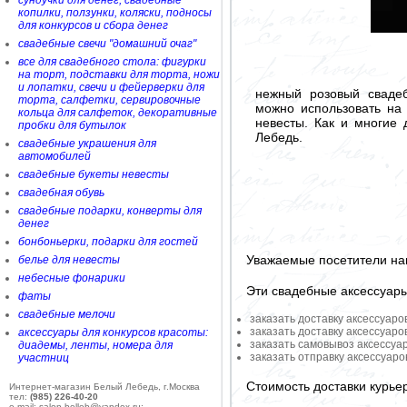
сундучки для денег, свадебные
копилки, ползунки, коляски, подносы
для конкурсов и сбора денег
свадебные свечи "домашний очаг"
все для свадебного стола: фигурки
на торт, подставки для торта, ножи
и лопатки, свечи и фейерверки для
нежный розовый свадеб
торта, салфетки, сервировочные
можно использовать на 
кольца для салфеток, декоративные
невесты. Как и многие
пробки для бутылок
Лебедь.
свадебные украшения для
автомобилей
свадебные букеты невесты
свадебная обувь
свадебные подарки, конверты для
денег
бонбоньерки, подарки для гостей
Уважаемые посетители на
белье для невесты
небесные фонарики
Эти свадебные аксессуар
фаты
свадебные мелочи
заказать доставку аксессуаро
заказать доставку аксессуаро
аксессуары для конкурсов красоты:
заказать самовывоз аксессуа
диадемы, ленты, номера для
заказать отправку аксессуар
участниц
Стоимость доставки курье
Интернет-магазин Белый Лебедь, г.Москва
тел:
(985) 226-40-20
e-mail: salon-belleb@yandex.ru;