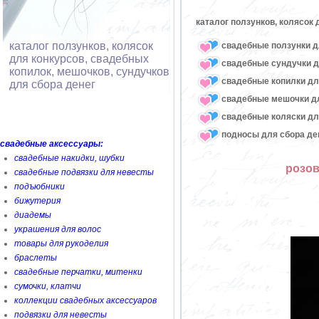
каталог ползунков, колясок
каталог ползунков, колясок
свадебные ползунки д
для конкурсов, свадебных
свадебные сундучки д
копилок, мешочков, сундучков
свадебные копилки дл
для сбора денег
свадебные мешочки дл
свадебные коляски дл
подносы для сбора де
свадебные аксессуары:
свадебные накидки, шубки
розов
свадебные подвязки для невесты
подъюбники
бижутерия
диадемы
украшения для волос
товары для рукоделия
браслеты
свадебные перчатки, митенки
сумочки, клатчи
коллекции свадебных аксессуаров
подвязки для невесты