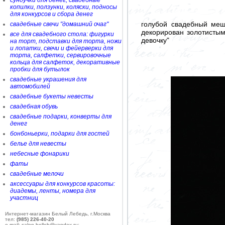
сундучки для денег, свадебные
копилки, ползунки, коляски, подносы
для конкурсов и сбора денег
голубой свадебный меш
свадебные свечи "домашний очаг"
декорирован золотистым
все для свадебного стола: фигурки
девочку"
на торт, подставки для торта, ножи
и лопатки, свечи и фейерверки для
торта, салфетки, сервировочные
кольца для салфеток, декоративные
пробки для бутылок
свадебные украшения для
автомобилей
свадебные букеты невесты
свадебная обувь
свадебные подарки, конверты для
денег
бонбоньерки, подарки для гостей
белье для невесты
небесные фонарики
фаты
свадебные мелочи
аксессуары для конкурсов красоты:
диадемы, ленты, номера для
участниц
Интернет-магазин Белый Лебедь, г.Москва
тел:
(985) 226-40-20
e-mail: salon-belleb@yandex.ru;