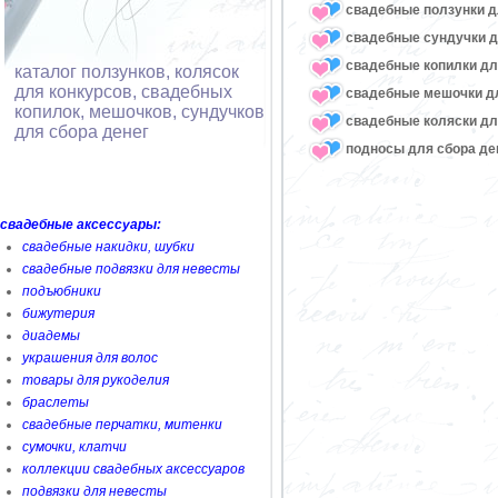
свадебные ползунки д
свадебные сундучки д
свадебные копилки дл
каталог ползунков, колясок
для конкурсов, свадебных
свадебные мешочки дл
копилок, мешочков, сундучков
свадебные коляски дл
для сбора денег
подносы для сбора де
свадебные аксессуары:
свадебные накидки, шубки
свадебные подвязки для невесты
подъюбники
бижутерия
диадемы
украшения для волос
товары для рукоделия
браслеты
свадебные перчатки, митенки
сумочки, клатчи
коллекции свадебных аксессуаров
подвязки для невесты