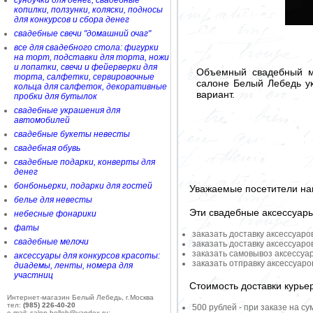
сундучки для денег, свадебные
копилки, ползунки, коляски, подносы
для конкурсов и сбора денег
свадебные свечи "домашний очаг"
все для свадебного стола: фигурки
на торт, подставки для торта, ножи
и лопатки, свечи и фейерверки для
Объемный свадебный ме
торта, салфетки, сервировочные
салоне Белый Лебедь у
кольца для салфеток, декоративные
вариант.
пробки для бутылок
свадебные украшения для
автомобилей
свадебные букеты невесты
свадебная обувь
свадебные подарки, конверты для
денег
бонбоньерки, подарки для гостей
Уважаемые посетители на
белье для невесты
Эти свадебные аксессуар
небесные фонарики
фаты
заказать доставку аксессуаро
свадебные мелочи
заказать доставку аксессуаро
заказать самовывоз аксессуа
аксессуары для конкурсов красоты:
заказать отправку аксессуар
диадемы, ленты, номера для
участниц
Стоимость доставки курье
Интернет-магазин Белый Лебедь, г.Москва
тел:
(985) 226-40-20
500 рублей - при заказе на су
e-mail: salon-belleb@yandex.ru;