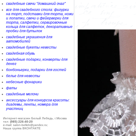
свадебные свечи "домашний очаг"
все для свадебного стола: фигурки
на торт, подставки для торта, ножи
и лопатки, свечи и фейерверки для
торта, салфетки, сервировочные
кольца для салфеток, декоративные
пробки для бутылок
свадебные украшения для
автомобилей
свадебные букеты невесты
свадебная обувь
свадебные подарки, конверты для
денег
бонбоньерки, подарки для гостей
белье для невесты
небесные фонарики
фаты
свадебные мелочи
аксессуары для конкурсов красоты:
диадемы, ленты, номера для
участниц
Интернет-магазин Белый Лебедь, г.Москва
тел:
(985) 226-40-20
e-mail: salon-belleb@yandex.ru;
Наша группа ВКОНТАКТЕ