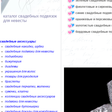
зеленые свадебные под
фиолетовые и сиреневы
синие свадебные подвя
каталог свадебных подвязок
оранжевые и персиковы
для невесты
золотистые свадебные 
бордовые свадебные по
свадебные аксессуары:
свадебные накидки, шубки
свадебные подвязки для невесты
подъюбники
бижутерия
диадемы
украшения для волос
товары для рукоделия
браслеты
свадебные перчатки, митенки
сумочки, клатчи
коллекции свадебных аксессуаров
подвязки для невесты
свадебные бутоньерки
свадебные бокалы для новобрачных