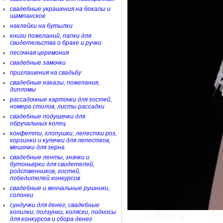
свадебные украшения на бокалы и
шампанское
наклейки на бутылки
книги пожеланий, папки для
свидетельства о браке и ручки
песочная церемония
свадебные замочки
приглашения на свадьбу
свадебные наказы, пожелания,
дипломы
рассадочные карточки для гостей,
номера столов, листы рассадки
свадебные подушечки для
обручальных колец
конфетти, хлопушки, лепестки роз,
корзинки и кулечки для лепестков,
мешочки для зерна
свадебные ленты, значки и
бутоньерки для свидетелей,
родственников, гостей,
победителей конкурсов
свадебные и венчальные рушники,
солонки
сундучки для денег, свадебные
копилки, ползунки, коляски, подносы
для конкурсов и сбора денег