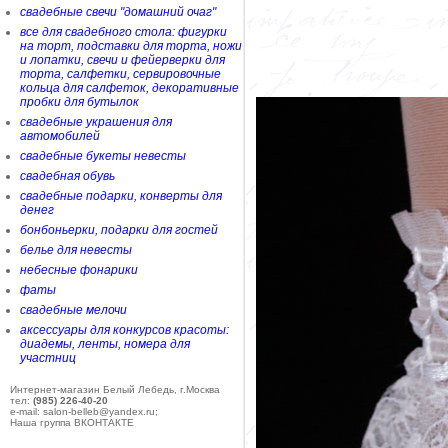
свадебные свечи "домашний очаг"
все для свадебного стола: фигурки
на торт, подставки для торта, ножи
и лопатки, свечи и фейерверки для
торта, салфетки, сервировочные
кольца для салфеток, декоративные
пробки для бутылок
свадебные украшения для
автомобилей
свадебные букеты невесты
свадебная обувь
свадебные подарки, конверты для
денег
бонбоньерки, подарки для гостей
белье для невесты
небесные фонарики
фаты
свадебные мелочи
аксессуары для конкурсов красоты:
диадемы, ленты, номера для
участниц
Интернет-магазин Белый Лебедь, г.Москва
тел:
(985) 226-40-20
e-mail: salon-belleb@yandex.ru;
Наша группа ВКОНТАКТЕ