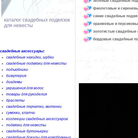
зеленые свадебные под
фиолетовые и сиреневы
синие свадебные подвя
каталог свадебных подвязок
оранжевые и персиковы
для невесты
золотистые свадебные 
бордовые свадебные по
свадебные аксессуары:
свадебные накидки, шубки
свадебные подвязки для невесты
подъюбники
бижутерия
диадемы
украшения для волос
товары для рукоделия
браслеты
свадебные перчатки, митенки
сумочки, клатчи
коллекции свадебных аксессуаров
подвязки для невесты
свадебные бутоньерки
свадебные бокалы для новобрачных