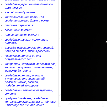
свадебные украшения на бокалы и
шампанское
наклейки на бутылки
книги пожеланий, папки для
свидетельства о браке и ручки
песочная церемония
свадебные замочки
приглашения на свадьбу
свадебные наказы, пожелания,
дипломы
рассадочные карточки для гостей,
номера столов, листы рассадки
свадебные подушечки для
обручальных колец
конфетти, хлопушки, лепестки роз,
корзинки и кулечки для лепестков,
мешочки для зерна
свадебные ленты, значки и
бутоньерки для свидетелей,
родственников, гостей,
победителей конкурсов
свадебные и венчальные рушники,
солонки
сундучки для денег, свадебные
копилки, ползунки, коляски, подносы
для конкурсов и сбора денег