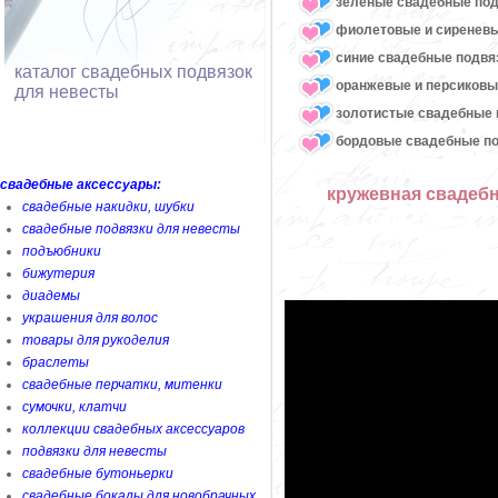
зеленые свадебные под
фиолетовые и сиреневы
синие свадебные подвя
каталог свадебных подвязок
оранжевые и персиковы
для невесты
золотистые свадебные 
бордовые свадебные по
свадебные аксессуары:
кружевная свадебн
свадебные накидки, шубки
свадебные подвязки для невесты
подъюбники
бижутерия
диадемы
украшения для волос
товары для рукоделия
браслеты
свадебные перчатки, митенки
сумочки, клатчи
коллекции свадебных аксессуаров
подвязки для невесты
свадебные бутоньерки
свадебные бокалы для новобрачных