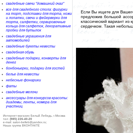
свадебные свечи "домашний очаг"
все для свадебного стола: фигурки
Если Вы ищете для Вашег
на торт, подставки для торта, ножи
предложив большой ассорт
и лопатки, свечи и фейерверки для
классический вариант из
торта, салфетки, сервировочные
сердечком. Такая небольш
кольца для салфеток, декоративные
пробки для бутылок
свадебные украшения для
автомобилей
свадебные букеты невесты
свадебная обувь
свадебные подарки, конверты для
денег
бонбоньерки, подарки для гостей
белье для невесты
небесные фонарики
фаты
свадебные мелочи
аксессуары для конкурсов красоты:
диадемы, ленты, номера для
участниц
Интернет-магазин Белый Лебедь, г.Москва
тел:
(985) 226-40-20
e-mail: salon-belleb@yandex.ru;
Наша группа ВКОНТАКТЕ