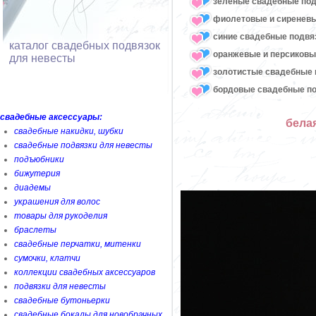
зеленые свадебные под
фиолетовые и сиреневы
синие свадебные подвя
каталог свадебных подвязок
оранжевые и персиковы
для невесты
золотистые свадебные 
бордовые свадебные по
свадебные аксессуары:
бела
свадебные накидки, шубки
свадебные подвязки для невесты
подъюбники
бижутерия
диадемы
украшения для волос
товары для рукоделия
браслеты
свадебные перчатки, митенки
сумочки, клатчи
коллекции свадебных аксессуаров
подвязки для невесты
свадебные бутоньерки
свадебные бокалы для новобрачных