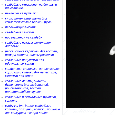
свадебные украшения на бокалы и
шампанское
наклейки на бутылки
книги пожеланий, папки для
свидетельства о браке и ручки
песочная церемония
свадебные замочки
приглашения на свадьбу
свадебные наказы, пожелания,
дипломы
рассадочные карточки для гостей,
номера столов, листы рассадки
свадебные подушечки для
обручальных колец
конфетти, хлопушки, лепестки роз,
корзинки и кулечки для лепестков,
мешочки для зерна
свадебные ленты, значки и
бутоньерки для свидетелей,
родственников, гостей,
победителей конкурсов
свадебные и венчальные рушники,
солонки
сундучки для денег, свадебные
копилки, ползунки, коляски, подносы
для конкурсов и сбора денег