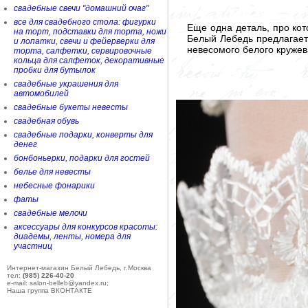
свадебные свечи "домашний очаг"
все для свадебного стола: фигурки
Еще одна деталь, про кот
на торт, подставки для торта, ножи
Белый Лебедь предлагает 
и лопатки, свечи и фейерверки для
невесомого белого кружев
торта, салфетки, сервировочные
кольца для салфеток, декоративные
пробки для бутылок
свадебные украшения для
автомобилей
свадебные букеты невесты
свадебная обувь
свадебные подарки, конверты для
денег
бонбоньерки, подарки для гостей
белье для невесты
небесные фонарики
фаты
свадебные мелочи
аксессуары для конкурсов красоты:
диадемы, ленты, номера для
участниц
Интернет-магазин Белый Лебедь, г.Москва
тел:
(985) 226-40-20
e-mail: salon-belleb@yandex.ru;
Наша группа ВКОНТАКТЕ