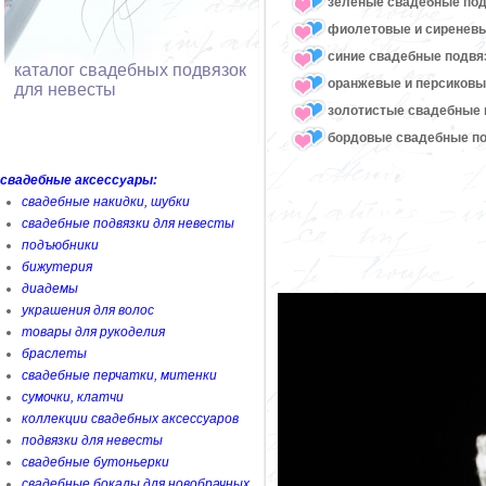
зеленые свадебные под
фиолетовые и сиреневы
синие свадебные подвя
каталог свадебных подвязок
оранжевые и персиковы
для невесты
золотистые свадебные 
бордовые свадебные по
свадебные аксессуары:
свадебные накидки, шубки
свадебные подвязки для невесты
подъюбники
бижутерия
диадемы
украшения для волос
товары для рукоделия
браслеты
свадебные перчатки, митенки
сумочки, клатчи
коллекции свадебных аксессуаров
подвязки для невесты
свадебные бутоньерки
свадебные бокалы для новобрачных