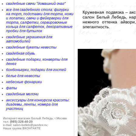
свадебные свечи "домашний очаг"
все для свадебного стола: фигурки
Кружевная подвязка – акс
на торт, подставки для торта, ножи
салон Белый Лебедь, нар
и лопатки, свечи и фейерверки для
нежного оттенка айвори
торта, салфетки, сервировочные
элегантность.
кольца для салфеток, декоративные
пробки для бутылок
свадебные украшения для
автомобилей
свадебные букеты невесты
свадебная обувь
свадебные подарки, конверты для
денег
бонбоньерки, подарки для гостей
белье для невесты
небесные фонарики
фаты
свадебные мелочи
аксессуары для конкурсов красоты:
диадемы, ленты, номера для
участниц
Интернет-магазин Белый Лебедь, г.Москва
тел:
(985) 226-40-20
e-mail: salon-belleb@yandex.ru;
Наша группа ВКОНТАКТЕ