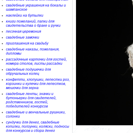
свадебные украшения на бокалы и
шампанское
наклейки на бутылки
книги пожеланий, папки для
свидетельства о браке и ручки
песочная церемония
свадебные замочки
приглашения на свадьбу
свадебные наказы, пожелания,
дипломы
рассадочные карточки для гостей,
номера столов, листы рассадки
свадебные подушечки для
обручальных колец
конфетти, хлопушки, лепестки роз,
корзинки и кулечки для лепестков,
мешочки для зерна
свадебные ленты, значки и
бутоньерки для свидетелей,
родственников, гостей,
победителей конкурсов
свадебные и венчальные рушники,
солонки
сундучки для денег, свадебные
копилки, ползунки, коляски, подносы
для конкурсов и сбора денег