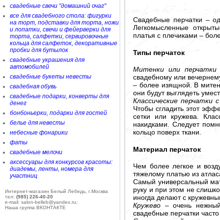
свадебные свечи "домашний очаг"
все для свадебного стола: фигурки
Свадебные перчатки – од
на торт, подставки для торта, ножи
Легкомысленные открыты
и лопатки, свечи и фейерверки для
платья с плечиками – бол
торта, салфетки, сервировочные
кольца для салфеток, декоративные
пробки для бутылок
Типы перчаток
свадебные украшения для
автомобилей
Митенки или перчатки 
свадебные букеты невесты
свадебному или вечернем
– более изящной. В митен
свадебная обувь
они будут выглядеть умест
свадебные подарки, конверты для
Классические перчатки 
денег
Чтобы сгладить этот эффе
бонбоньерки, подарки для гостей
сетки или кружева. Кла
белье для невесты
накидками. Следует помн
кольцо поверх ткани.
небесные фонарики
фаты
Материал перчаток
свадебные мелочи
аксессуары для конкурсов красоты:
Чем более легкое и возд
диадемы, ленты, номера для
тяжелому платью из атлас
участниц
Самый универсальный ма
руку и при этом не слишк
Интернет-магазин Белый Лебедь, г.Москва
иногда делают с кружевны
тел:
(985) 226-40-20
e-mail: salon-belleb@yandex.ru;
Кружево
– очень нежный 
Наша группа ВКОНТАКТЕ
свадебные перчатки часто