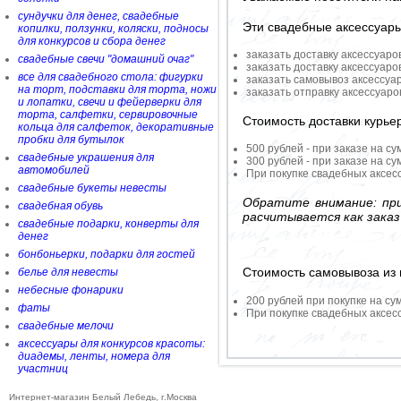
сундучки для денег, свадебные
Эти свадебные аксессуар
копилки, ползунки, коляски, подносы
для конкурсов и сбора денег
заказать доставку аксессуаро
свадебные свечи "домашний очаг"
заказать доставку аксессуаро
все для свадебного стола: фигурки
заказать самовывоз аксессуа
на торт, подставки для торта, ножи
заказать отправку аксессуар
и лопатки, свечи и фейерверки для
торта, салфетки, сервировочные
Стоимость доставки курье
кольца для салфеток, декоративные
пробки для бутылок
500 рублей - при заказе на су
свадебные украшения для
300 рублей - при заказе на су
автомобилей
При покупке свадебных аксесс
свадебные букеты невесты
Обратите внимание: при
свадебная обувь
расчитывается как заказ
свадебные подарки, конверты для
денег
бонбоньерки, подарки для гостей
Стоимость самовывоза из 
белье для невесты
небесные фонарики
200 рублей при покупке на су
фаты
При покупке свадебных аксесс
свадебные мелочи
аксессуары для конкурсов красоты:
диадемы, ленты, номера для
участниц
Интернет-магазин Белый Лебедь, г.Москва