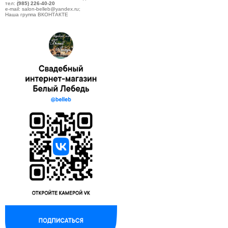
тел:
(985) 226-40-20
e-mail: salon-belleb@yandex.ru;
Наша группа ВКОНТАКТЕ