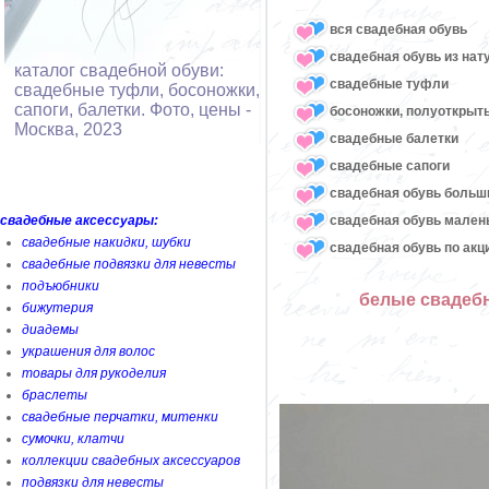
вся свадебная обувь
cвадебная обувь из нат
каталог свадебной обуви:
cвадебные туфли
свадебные туфли, босоножки,
сапоги, балетки. Фото, цены -
босоножки, полуоткрыт
Москва, 2023
cвадебные балетки
cвадебные сапоги
cвадебная обувь больш
свадебная обувь мален
свадебные аксессуары:
свадебные накидки, шубки
свадебная обувь по акц
свадебные подвязки для невесты
подъюбники
белые свадебн
бижутерия
диадемы
украшения для волос
товары для рукоделия
браслеты
свадебные перчатки, митенки
сумочки, клатчи
коллекции свадебных аксессуаров
подвязки для невесты