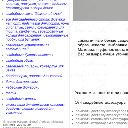
сундучки для денег, свадебные
копилки, ползунки, коляски, подносы
для конкурсов и сбора денег
свадебные свечи "домашний очаг"
все для свадебного стола: фигурки
на торт, подставки для торта, ножи
и лопатки, свечи и фейерверки для
торта, салфетки, сервировочные
кольца для салфеток, декоративные
пробки для бутылок
симпатичные белые сваде
образ невесте, выбравше
свадебные украшения для
Материал туфелек достат
автомобилей
Вас размера лучше уточни
свадебные букеты невесты
свадебная обувь
свадебные подарки, конверты для
денег
бонбоньерки, подарки для гостей
белье для невесты
небесные фонарики
Уважаемые посетители наше
фаты
свадебные мелочи
Эти свадебные аксессуары
аксессуары для конкурсов красоты:
диадемы, ленты, номера для
заказать доставку аксессуаров
участниц
заказать доставку аксессуаров
заказать самовывоз аксессуаро
Интернет-магазин Белый Лебедь, г.Москва
заказать отправку аксессуаров
тел:
(985) 226-40-20
e-mail: salon-belleb@yandex.ru;