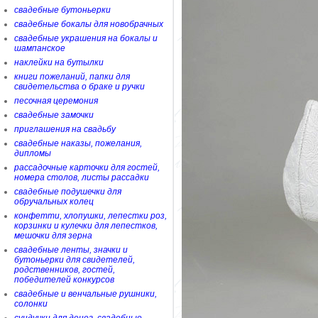
свадебные бутоньерки
свадебные бокалы для новобрачных
свадебные украшения на бокалы и
шампанское
наклейки на бутылки
книги пожеланий, папки для
свидетельства о браке и ручки
песочная церемония
свадебные замочки
приглашения на свадьбу
свадебные наказы, пожелания,
дипломы
рассадочные карточки для гостей,
номера столов, листы рассадки
свадебные подушечки для
обручальных колец
конфетти, хлопушки, лепестки роз,
корзинки и кулечки для лепестков,
мешочки для зерна
свадебные ленты, значки и
бутоньерки для свидетелей,
родственников, гостей,
победителей конкурсов
свадебные и венчальные рушники,
солонки