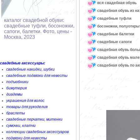
вся свадебная обувь
cвадебная обувь из н
cвадебные туфли
каталог свадебной обуви:
свадебные туфли, босоножки,
босоножки, полуоткр
сапоги, балетки. Фото, цены -
cвадебные балетки
Москва, 2023
cвадебные сапоги
cвадебная обувь боль
свадебная обувь мале
свадебные аксессуары:
свадебная обувь по а
свадебные накидки, шубки
свадебные подвязки для невесты
подъюбники
бижутерия
диадемы
украшения для волос
товары для рукоделия
браслеты
свадебные перчатки, митенки
сумочки, клатчи
коллекции свадебных аксессуаров
подвязки для невесты