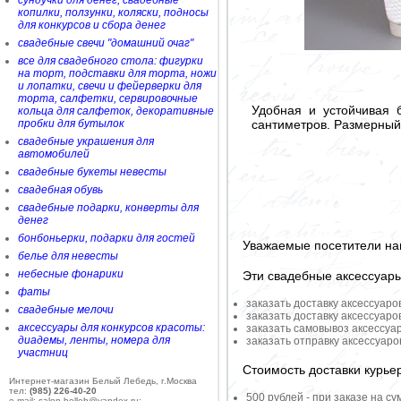
сундучки для денег, свадебные
копилки, ползунки, коляски, подносы
для конкурсов и сбора денег
свадебные свечи "домашний очаг"
все для свадебного стола: фигурки
на торт, подставки для торта, ножи
и лопатки, свечи и фейерверки для
торта, салфетки, сервировочные
Удобная и устойчивая 
кольца для салфеток, декоративные
сантиметров. Размерный 
пробки для бутылок
свадебные украшения для
автомобилей
свадебные букеты невесты
свадебная обувь
свадебные подарки, конверты для
денег
бонбоньерки, подарки для гостей
Уважаемые посетители на
белье для невесты
небесные фонарики
Эти свадебные аксессуар
фаты
заказать доставку аксессуаро
свадебные мелочи
заказать доставку аксессуаро
аксессуары для конкурсов красоты:
заказать самовывоз аксессуа
диадемы, ленты, номера для
заказать отправку аксессуар
участниц
Стоимость доставки курье
Интернет-магазин Белый Лебедь, г.Москва
тел:
(985) 226-40-20
500 рублей - при заказе на су
e-mail: salon-belleb@yandex.ru;