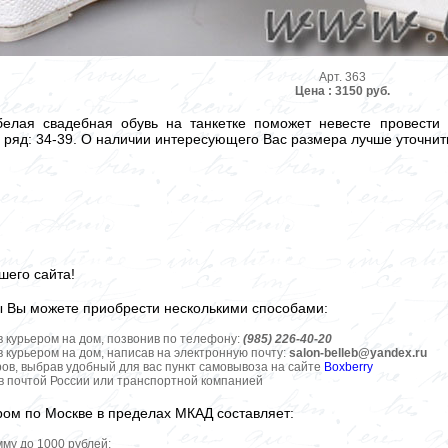
Арт. 363
Цена : 3150 руб.
белая свадебная обувь на танкетке поможет невесте провести 
ряд: 34-39. О наличии интересующего Вас размера лучше уточнить
шего сайта!
ы Вы можете приобрести несколькими способами:
в курьером на дом, позвонив по телефону:
(985) 226-40-20
в курьером на дом, написав на электронную почту:
salon-belleb@yandex.ru
ров, выбрав удобный для вас пункт самовывоза на сайте
Boxberry
ов почтой России или транспортной компанией
ром по Москве в пределах МКАД составляет:
мму до 1000 рублей;