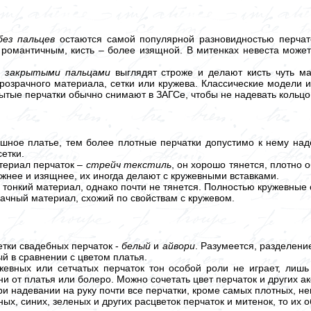
ез пальцев
остаются самой популярной разновидностью перчат
романтичным, кисть – более изящной. В митенках невеста может 
с закрытыми пальцами
выглядят строже и делают кисть чуть ма
прозрачного материала, сетки или кружева. Классические модели 
рытые перчатки обычно снимают в ЗАГСе, чтобы не надевать кольцо
ушное платье, тем более плотные перчатки допустимо к нему над
сетки.
териал перчаток –
стрейч текстиль
, он хорошо тянется, плотно 
ежнее и изящнее, их иногда делают с кружевными вставками.
 тонкий материал, однако почти не тянется. Полностью кружевные
ачный материал, схожий по свойствам с кружевом.
тки свадебных перчаток -
белый
и
айвори
. Разумеется, разделение
й в сравнении с цветом платья.
жевных или сетчатых перчаток тон особой роли не играет, лишь
ни от платья или болеро. Можно сочетать цвет перчаток и других а
ри надевании на руку почти все перчатки, кроме самых плотных, не
ных, синих, зеленых и других расцветок перчаток и митенок, то и