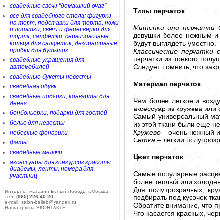
свадебные свечи "домашний очаг"
Типы перчаток
все для свадебного стола: фигурки
на торт, подставки для торта, ножи
Митенки или перчатки б
и лопатки, свечи и фейерверки для
девушки более нежным и 
торта, салфетки, сервировочные
будут выглядеть уместно.
кольца для салфеток, декоративные
пробки для бутылок
Классические перчатки 
перчатки из тонкого полу
свадебные украшения для
Следует помнить, что зак
автомобилей
свадебные букеты невесты
Материал перчаток
свадебная обувь
свадебные подарки, конверты для
Чем более легкое и возд
денег
аксессуар из кружева или 
бонбоньерки, подарки для гостей
Самый универсальный ма
белье для невесты
из этой ткани были еще н
Кружево
– очень нежный и
небесные фонарики
Сетка
– легкий полупрозр
фаты
свадебные мелочи
Цвет перчаток
аксессуары для конкурсов красоты:
диадемы, ленты, номера для
Самые популярные расцве
участниц
более теплый или холодны
Для полупрозрачных, кру
Интернет-магазин Белый Лебедь, г.Москва
подбирать под кусочек тка
тел:
(985) 226-40-20
e-mail: salon-belleb@yandex.ru;
Обратите внимание, что п
Наша группа ВКОНТАКТЕ
Что касается красных, чер