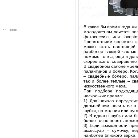
В какое бы время года ни
*-*-* 4box
молодоженам хочется пог
фотосессию или lovesto
Препятствием является ка
может стать настоящей 
наиболее важной частью 
помимо тепла, еще и доп
скорее всего, совершенно 
В свадебном салоне «Бел
палантинов и болеро. Кол
– свадебные болеро, пал
так и более теплые – св
искусственного меха.
При подборе подходяще
нескольких правил:
1) Для начала определит
дальнейшем носить ее в 
шубки, на молнии или пуг
2) В идеале шубка или б
более точно понять подход
3) Если возможности прив
аксессуар – сумочку, п
наиболее близкого верха.