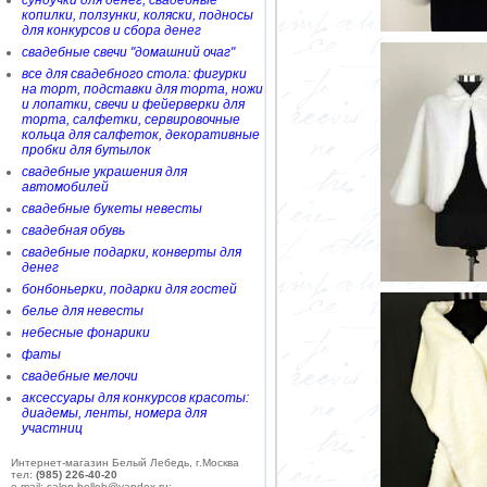
сундучки для денег, свадебные
копилки, ползунки, коляски, подносы
для конкурсов и сбора денег
свадебные свечи "домашний очаг"
все для свадебного стола: фигурки
на торт, подставки для торта, ножи
и лопатки, свечи и фейерверки для
торта, салфетки, сервировочные
кольца для салфеток, декоративные
пробки для бутылок
свадебные украшения для
автомобилей
свадебные букеты невесты
свадебная обувь
свадебные подарки, конверты для
денег
бонбоньерки, подарки для гостей
белье для невесты
небесные фонарики
фаты
свадебные мелочи
аксессуары для конкурсов красоты:
диадемы, ленты, номера для
участниц
Интернет-магазин Белый Лебедь, г.Москва
тел:
(985) 226-40-20
e-mail: salon-belleb@yandex.ru;