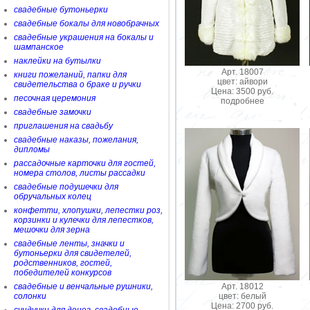
свадебные бутоньерки
свадебные бокалы для новобрачных
свадебные украшения на бокалы и
шампанское
наклейки на бутылки
Арт. 18007
книги пожеланий, папки для
цвет: айвори
свидетельства о браке и ручки
Цена: 3500 руб.
песочная церемония
подробнее
свадебные замочки
приглашения на свадьбу
свадебные наказы, пожелания,
дипломы
рассадочные карточки для гостей,
номера столов, листы рассадки
свадебные подушечки для
обручальных колец
конфетти, хлопушки, лепестки роз,
корзинки и кулечки для лепестков,
мешочки для зерна
свадебные ленты, значки и
бутоньерки для свидетелей,
родственников, гостей,
победителей конкурсов
Арт. 18012
свадебные и венчальные рушники,
цвет: белый
солонки
Цена: 2700 руб.