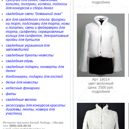
сундучки для денег, свадебные
подробнее
копилки, ползунки, коляски, подносы
для конкурсов и сбора денег
свадебные свечи "домашний очаг"
все для свадебного стола: фигурки
на торт, подставки для торта, ножи
и лопатки, свечи и фейерверки для
торта, салфетки, сервировочные
кольца для салфеток, декоративные
пробки для бутылок
свадебные украшения для
автомобилей
свадебные букеты невесты
свадебная обувь
свадебные подарки, конверты для
денег
бонбоньерки, подарки для гостей
Арт. 18014
белье для невесты
цвет:молочный
Цена: 2500 руб.
небесные фонарики
подробнее
фаты
свадебные мелочи
аксессуары для конкурсов красоты:
диадемы, ленты, номера для
участниц
Интернет-магазин Белый Лебедь, г.Москва
тел:
(985) 226-40-20
e-mail: salon-belleb@yandex.ru;