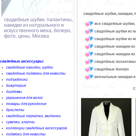
свадебные шубки, накидки, 
свадебные шубки, палантины,
все свадебные шубки, 
накидки из натурального и
искусственного меха, болеро,
свадебные шубки из н
фото, цены, Москва
свадебные шубки из и
свадебные накидки из
свадебные накидки из
свадебные аксессуары:
свадебные палантины
свадебные накидки, шубки
свадебные болеро
свадебные подвязки для невесты
венчальные накидки и
подъюбники
бижутерия
с
диадемы
украшения для волос
товары для рукоделия
браслеты
свадебные перчатки, митенки
сумочки, клатчи
коллекции свадебных аксессуаров
подвязки для невесты