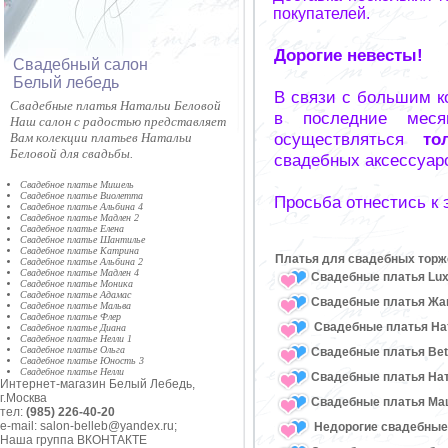
покупателей.
Дорогие невесты!
Cвадебный салон
Белый лебедь
В связи с большим к
Свадебные платья Натальи Беловой
в последние меся
Наш салон с радостью представляет
осуществляться
то
Вам колекции платьев Натальи
Беловой для свадьбы.
свадебных аксессуар
Свадебное платье Мишель
Свадебное платье Виолетта
Просьба отнестись к
Свадебное платье Альбина 4
Свадебное платье Мадлен 2
Свадебное платье Елена
Свадебное платье Шантилье
Свадебное платье Катрина
Платья для свадебных торж
Свадебное платье Альбина 2
Свадебное платье Мадлен 4
Свадебные платья Lux
Свадебное платье Моника
Свадебное платье Адамас
Свадебные платья Жан
Свадебное платье Мальва
Свадебное платье Флер
Свадебные платья Нат
Свадебное платье Диана
Свадебное платье Нелли 1
Свадебное платье Ольга
Свадебные платья Bet
Свадебное платье Юность 3
Свадебное платье Нелли
Свадебные платья На
Интернет-магазин Белый Лебедь,
г.Москва
Свадебные платья Ма
тел:
(985) 226-40-20
e-mail: salon-belleb@yandex.ru;
Недорогие свадебные
Наша группа ВКОНТАКТЕ