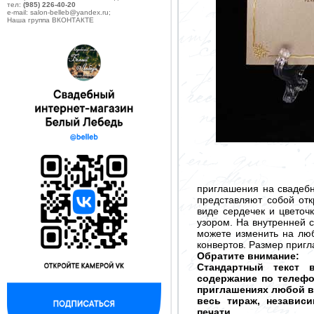
тел:
(985) 226-40-20
e-mail: salon-belleb@yandex.ru;
Наша группа ВКОНТАКТЕ
приглашения на свадебн
представляют собой отк
виде сердечек и цветоч
узором. На внутренней 
можете изменить на лю
конвертов. Размер пригл
Обратите внимание:
Стандартный текст 
содержание по телефо
приглашениях любой ва
весь тираж, независ
печати.