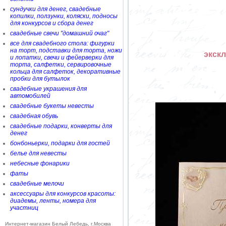
сундучки для денег, свадебные
копилки, ползунки, коляски, подносы
для конкурсов и сбора денег
свадебные свечи "домашний очаг"
все для свадебного стола: фигурки
на торт, подставки для торта, ножи
экск
и лопатки, свечи и фейерверки для
торта, салфетки, сервировочные
кольца для салфеток, декоративные
пробки для бутылок
свадебные украшения для
автомобилей
свадебные букеты невесты
свадебная обувь
свадебные подарки, конверты для
денег
бонбоньерки, подарки для гостей
белье для невесты
небесные фонарики
фаты
свадебные мелочи
аксессуары для конкурсов красоты:
диадемы, ленты, номера для
участниц
Интернет-магазин Белый Лебедь, г.Москва