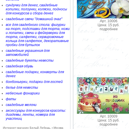
сундучки для денег, свадебные
копилки, ползунки, коляски, подносы
для конкурсов и сбора денег
свадебные свечи "домашний очаг"
Арт. 10006
все для свадебного стола: фигурки
Цена: 15 руб.
на торт, подставки для торта, ножи
подробнее
и лопатки, свечи и фейерверки для
торта, салфетки, сервировочные
кольца для салфеток, декоративные
пробки для бутылок
свадебные украшения для
автомобилей
свадебные букеты невесты
свадебная обувь
свадебные подарки, конверты для
денег
бонбоньерки, подарки для гостей
белье для невесты
небесные фонарики
фаты
свадебные мелочи
аксессуары для конкурсов красоты:
диадемы, ленты, номера для
Арт. 10009
участниц
Цена: 15 руб.
подробнее
Интернет-магазин Белый Лебедь, г.Москва