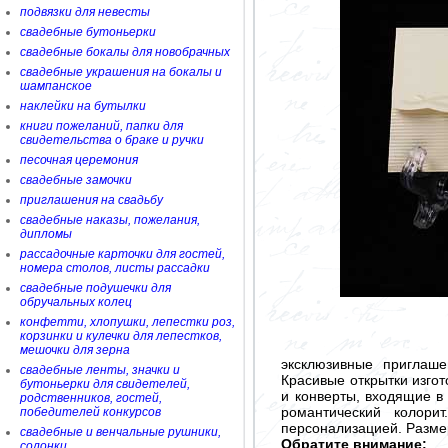
подвязки для невесты
свадебные бутоньерки
свадебные бокалы для новобрачных
свадебные украшения на бокалы и
шампанское
наклейки на бутылки
книги пожеланий, папки для
свидетельства о браке и ручки
песочная церемония
свадебные замочки
приглашения на свадьбу
свадебные наказы, пожелания,
дипломы
рассадочные карточки для гостей,
номера столов, листы рассадки
свадебные подушечки для
обручальных колец
конфетти, хлопушки, лепестки роз,
корзинки и кулечки для лепестков,
мешочки для зерна
эксклюзивные приглаш
свадебные ленты, значки и
Красивые открытки изгот
бутоньерки для свидетелей,
и конверты, входящие в
родственников, гостей,
романтический колор
победителей конкурсов
персонализацией. Размер
свадебные и венчальные рушники,
Обратите внимание:
солонки