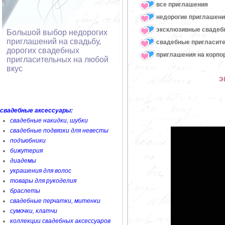
все приглашения
недорогие приглашени
эксклюзивные свадеб
Большой выбор недорогих
приглашений на свадьбу,
свадебные пригласите
дорогих свадебных
приглашения на корпо
пригласительных на любой
вкус
э
свадебные аксессуары:
свадебные накидки, шубки
свадебные подвязки для невесты
подъюбники
бижутерия
диадемы
украшения для волос
товары для рукоделия
браслеты
свадебные перчатки, митенки
сумочки, клатчи
коллекции свадебных аксессуаров