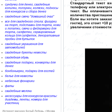
Стандартный текст в
сундучки для денег, свадебные
телефону или электрон
копилки, ползунки, коляски, подносы
текст. Вы оплачивает
для конкурсов и сбора денег
количества приглашен
свадебные свечи "домашний очаг"
Если вы хотите заказ
все для свадебного стола: фигурки
гостю), это стоит +10 
на торт, подставки для торта, ножи
увеличении стоимости
и лопатки, свечи и фейерверки для
торта, салфетки, сервировочные
кольца для салфеток, декоративные
пробки для бутылок
свадебные украшения для
автомобилей
свадебные букеты невесты
свадебная обувь
свадебные подарки, конверты для
денег
бонбоньерки, подарки для гостей
белье для невесты
небесные фонарики
фаты
свадебные мелочи
аксессуары для конкурсов красоты:
диадемы, ленты, номера для
участниц
Интернет-магазин Белый Лебедь, г.Москва