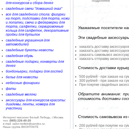
подробнее
для конкурсов и сбора денег
свадебные свечи "домашний очаг"
все для свадебного стола: фигурки
на торт, подставки для торта, ножи
и лопатки, свечи и фейерверки для
торта, салфетки, сервировочные
Уважаемые посетители на
кольца для салфеток, декоративные
пробки для бутылок
Эти свадебные аксессуар
свадебные украшения для
автомобилей
заказать доставку аксессуаро
свадебные букеты невесты
заказать доставку аксессуаро
заказать самовывоз аксессуа
свадебная обувь
заказать отправку аксессуар
свадебные подарки, конверты для
денег
Стоимость доставки курье
бонбоньерки, подарки для гостей
500 рублей - при заказе на су
белье для невесты
300 рублей - при заказе на су
небесные фонарики
При покупке свадебных аксесс
фаты
Обратите внимание: при
свадебные мелочи
стоимость доставки сос
аксессуары для конкурсов красоты:
диадемы, ленты, номера для
участниц
Стоимость самовывоза из 
Интернет-магазин Белый Лебедь, г.Москва
тел:
(985) 226-40-20
e-mail: salon-belleb@yandex.ru;
200 рублей при покупке на су
Наша группа ВКОНТАКТЕ