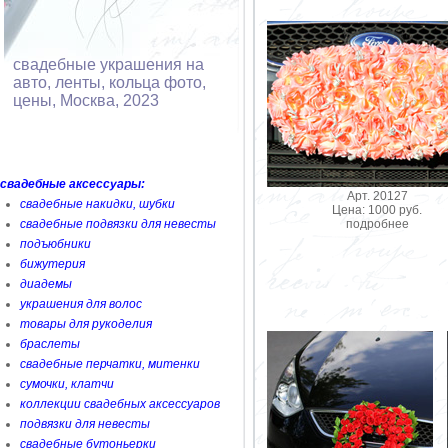
свадебные украшения на
авто, ленты, кольца фото,
цены, Москва, 2023
свадебные аксессуары:
Арт. 20127
свадебные накидки, шубки
Цена: 1000 руб.
свадебные подвязки для невесты
подробнее
подъюбники
бижутерия
диадемы
украшения для волос
товары для рукоделия
браслеты
свадебные перчатки, митенки
сумочки, клатчи
коллекции свадебных аксессуаров
подвязки для невесты
свадебные бутоньерки