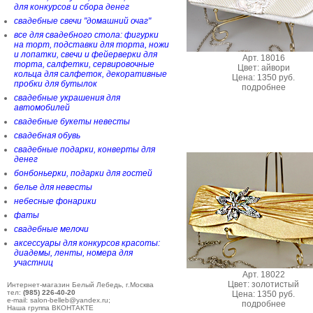
для конкурсов и сбора денег
свадебные свечи "домашний очаг"
все для свадебного стола: фигурки
на торт, подставки для торта, ножи
и лопатки, свечи и фейерверки для
Арт. 18016
торта, салфетки, сервировочные
Цвет: айвори
кольца для салфеток, декоративные
Цена: 1350 руб.
пробки для бутылок
подробнее
свадебные украшения для
автомобилей
свадебные букеты невесты
свадебная обувь
свадебные подарки, конверты для
денег
бонбоньерки, подарки для гостей
белье для невесты
небесные фонарики
фаты
свадебные мелочи
аксессуары для конкурсов красоты:
диадемы, ленты, номера для
участниц
Арт. 18022
Цвет: золотистый
Интернет-магазин Белый Лебедь, г.Москва
тел:
(985) 226-40-20
Цена: 1350 руб.
e-mail: salon-belleb@yandex.ru;
подробнее
Наша группа ВКОНТАКТЕ