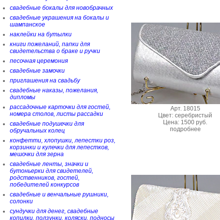
свадебные бокалы для новобрачных
свадебные украшения на бокалы и
шампанское
наклейки на бутылки
книги пожеланий, папки для
свидетельства о браке и ручки
песочная церемония
свадебные замочки
приглашения на свадьбу
свадебные наказы, пожелания,
дипломы
рассадочные карточки для гостей,
Арт. 18015
номера столов, листы рассадки
Цвет: серебристый
Цена: 1500 руб.
свадебные подушечки для
подробнее
обручальных колец
конфетти, хлопушки, лепестки роз,
корзинки и кулечки для лепестков,
мешочки для зерна
свадебные ленты, значки и
бутоньерки для свидетелей,
родственников, гостей,
победителей конкурсов
свадебные и венчальные рушники,
солонки
сундучки для денег, свадебные
копилки, ползунки, коляски, подносы