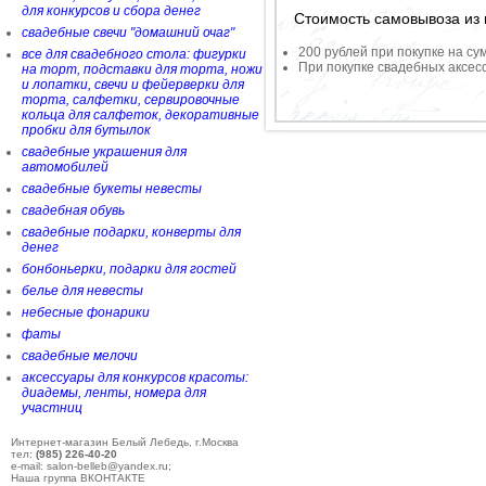
для конкурсов и сбора денег
Стоимость самовывоза из 
свадебные свечи "домашний очаг"
200 рублей при покупке на су
все для свадебного стола: фигурки
При покупке свадебных аксесс
на торт, подставки для торта, ножи
и лопатки, свечи и фейерверки для
торта, салфетки, сервировочные
кольца для салфеток, декоративные
пробки для бутылок
свадебные украшения для
автомобилей
свадебные букеты невесты
свадебная обувь
свадебные подарки, конверты для
денег
бонбоньерки, подарки для гостей
белье для невесты
небесные фонарики
фаты
свадебные мелочи
аксессуары для конкурсов красоты:
диадемы, ленты, номера для
участниц
Интернет-магазин Белый Лебедь, г.Москва
тел:
(985) 226-40-20
e-mail: salon-belleb@yandex.ru;
Наша группа ВКОНТАКТЕ