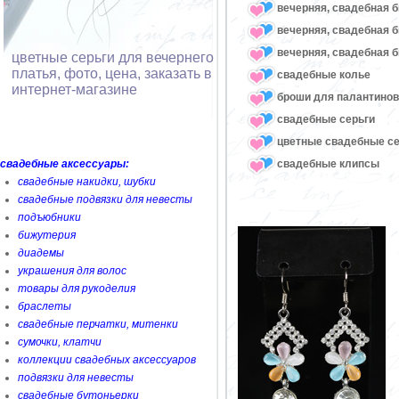
вечерняя, свадебная 
вечерняя, свадебная 
вечерняя, свадебная 
цветные серьги для вечернего
платья, фото, цена, заказать в
свадебные колье
интернет-магазине
броши для палантинов,
свадебные серьги
цветные свадебные се
свадебные клипсы
свадебные аксессуары:
свадебные накидки, шубки
свадебные подвязки для невесты
подъюбники
бижутерия
диадемы
украшения для волос
товары для рукоделия
браслеты
свадебные перчатки, митенки
сумочки, клатчи
коллекции свадебных аксессуаров
подвязки для невесты
свадебные бутоньерки