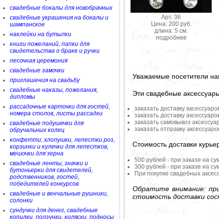
свадебные бокалы для новобрачных
Арт. 36
свадебные украшения на бокалы и
Цена: 200 руб.
шампанское
длина: 5 см.
наклейки на бутылки
подробнее
книги пожеланий, папки для
свидетельства о браке и ручки
песочная церемония
свадебные замочки
Уважаемые посетители на
приглашения на свадьбу
свадебные наказы, пожелания,
Эти свадебные аксессуар
дипломы
рассадочные карточки для гостей,
заказать доставку аксессуаро
номера столов, листы рассадки
заказать доставку аксессуаро
заказать самовывоз аксессуа
свадебные подушечки для
заказать отправку аксессуар
обручальных колец
конфетти, хлопушки, лепестки роз,
Стоимость доставки курье
корзинки и кулечки для лепестков,
мешочки для зерна
500 рублей - при заказе на су
свадебные ленты, значки и
300 рублей - при заказе на су
бутоньерки для свидетелей,
При покупке свадебных аксесс
родственников, гостей,
победителей конкурсов
Обратите внимание: при
свадебные и венчальные рушники,
стоимость доставки сос
солонки
сундучки для денег, свадебные
копилки, ползунки, коляски, подносы