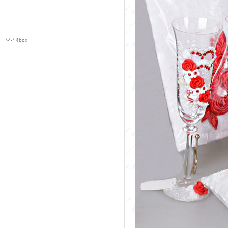
*-*-* 4box