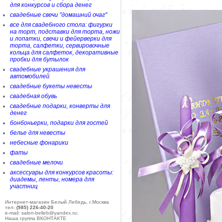
для конкурсов и сбора денег
свадебные свечи "домашний очаг"
все для свадебного стола: фигурки
на торт, подставки для торта, ножи
и лопатки, свечи и фейерверки для
торта, салфетки, сервировочные
кольца для салфеток, декоративные
пробки для бутылок
свадебные украшения для
автомобилей
свадебные букеты невесты
свадебная обувь
свадебные подарки, конверты для
денег
бонбоньерки, подарки для гостей
белье для невесты
небесные фонарики
фаты
свадебные мелочи
аксессуары для конкурсов красоты:
диадемы, ленты, номера для
участниц
Интернет-магазин Белый Лебедь, г.Москва
тел:
(985) 226-40-20
e-mail: salon-belleb@yandex.ru;
Наша группа ВКОНТАКТЕ